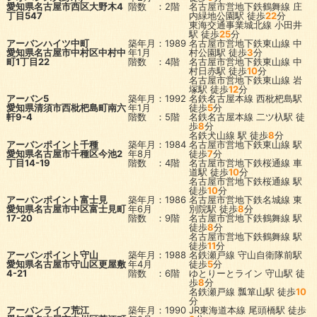
愛知県名古屋市西区大野木4
階数 ：2階
名古屋市営地下鉄鶴舞線
庄
丁目547
内緑地公園駅
徒歩
22
分
東海交通事業城北線
小田井
駅
徒歩
25
分
アーバンハイツ中町
築年月：1989
名古屋市営地下鉄東山線
中
愛知県名古屋市中村区中村中
年1月
村公園駅
徒歩
3
分
町1丁目22
階数 ：4階
名古屋市営地下鉄東山線
中
村日赤駅
徒歩
10
分
名古屋市営地下鉄東山線
岩
塚駅
徒歩
12
分
アーバン5
築年月：1992
名鉄名古屋本線
西枇杷島駅
愛知県清須市西枇杷島町南六
年1月
徒歩
5
分
軒9-4
階数 ：5階
名鉄名古屋本線
二ツ杁駅
徒
歩
8
分
名鉄犬山線
駅
徒歩
8
分
アーバンポイント千種
築年月：1984
名古屋市営地下鉄東山線
駅
愛知県名古屋市千種区今池2
年8月
徒歩
7
分
丁目14-19
階数 ：4階
名古屋市営地下鉄桜通線
車
道駅
徒歩
10
分
名古屋市営地下鉄桜通線
駅
徒歩
10
分
アーバンポイント富士見
築年月：1986
名古屋市営地下鉄名城線
東
愛知県名古屋市中区富士見町
年6月
別院駅
徒歩
8
分
17-20
階数 ：9階
名古屋市営地下鉄鶴舞線
駅
徒歩
8
分
名古屋市営地下鉄鶴舞線
駅
徒歩
11
分
アーバンポイント守山
築年月：1988
名鉄瀬戸線
守山自衛隊前駅
愛知県名古屋市守山区更屋敷
年4月
徒歩
5
分
4-21
階数 ：6階
ゆとりーとライン
守山駅
徒
歩
8
分
名鉄瀬戸線
瓢箪山駅
徒歩
10
分
アーバンライフ荒江
築年月：1990
JR東海道本線
尾頭橋駅
徒歩