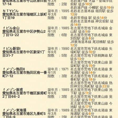
愛知県名古屋市守山区茶臼前
年3月
名鉄瀬戸線
大森・金城学院
17-14
階数 ：2階
前駅
徒歩
16
分
名鉄瀬戸線
小幡駅
徒歩
19
分
ＮＴYビル
築年月：1995
名鉄名古屋本線
堀田駅
徒歩
愛知県名古屋市瑞穂区上坂町
年3月
12
分
1丁目19
階数 ：5階
名鉄常滑線
駅
徒歩
14
分
名鉄名古屋本線
神宮前駅
徒
歩
14
分
ｆビル金山
築年月：1985
名古屋市営地下鉄名城線
金
愛知県名古屋市中区伊勢山2
年1月
山駅
徒歩
5
分
丁目13-22
階数 ：6階
名古屋市営地下鉄名城線
東
別院駅
徒歩
8
分
JR東海道本線
尾頭橋駅
徒歩
12
分
ｆビル新栄Ⅰ
築年月：1990
名古屋市営地下鉄名城線
矢
愛知県名古屋市中区新栄1丁
年9月
場町駅
徒歩
10
分
目31-7
階数 ：5階
名古屋市営地下鉄鶴舞線
駅
徒歩
13
分
名古屋市営地下鉄東山線
新
栄町駅
徒歩
15
分
ｆメゾン熱田Ⅱ
築年月：1971
名古屋市営地下鉄名港線
東
愛知県名古屋市熱田区南一番
年1月
海通駅
徒歩
14
分
町7-12
階数 ：3階
名古屋市営地下鉄名港線
六
番町駅
徒歩
18
分
名古屋市営地下鉄名城線
熱
田神宮伝馬町駅
徒歩
22
分
ｆメゾン振甫
築年月：1985
名古屋市営地下鉄東山線
池
愛知県名古屋市千種区振甫町
年9月
下駅
徒歩
11
分
2丁目66-2
階数 ：3階
名古屋市営地下鉄東山線
覚
王山駅
徒歩
11
分
名古屋市営地下鉄東山線
今
池駅
徒歩
17
分
ｆメゾン東海通
築年月：1989
名古屋市営地下鉄名港線
東
愛知県名古屋市港区九番町5
年3月
海通駅
徒歩
6
分
丁目6-9
階数 ：2階
名古屋市営地下鉄名港線
港