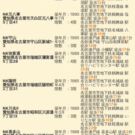
池駅
徒歩
12
分
名古屋市営地下鉄桜通線
車
道駅
徒歩
13
分
NK元八事
築年月：1990
名古屋市営地下鉄鶴舞線
塩
愛知県名古屋市天白区元八事
年7月
釜口駅
徒歩
4
分
5丁目41
階数 ：4階
名古屋市営地下鉄鶴舞線
駅
徒歩
16
分
名古屋市営地下鉄名城線
八
事駅
徒歩
19
分
NK守山
築年月：1995
名鉄瀬戸線
瓢箪山駅
徒歩
7
分
愛知県名古屋市守山区新城1-
年9月
名鉄瀬戸線
守山自衛隊前駅
3
階数 ：3階
徒歩
14
分
名鉄瀬戸線
小幡駅
徒歩
17
分
NK弥富通
築年月：1989
名古屋市営地下鉄名城線
瑞
愛知県名古屋市瑞穂区彌富通
年5月
穂運動場東駅
徒歩
15
分
5丁目28
階数 ：4階
名古屋市営地下鉄名城線
総
合リハビリセンター駅
徒歩
20
分
名古屋市営地下鉄鶴舞線
駅
徒歩
29
分
NK陽明
築年月：1985
名古屋市営地下鉄名城線
総
愛知県名古屋市瑞穂区陽明町
年4月
合リハビリセンター駅
徒歩
2丁目31
階数 ：3階
15
分
名古屋市営地下鉄名城線
瑞
穂運動場東駅
徒歩
17
分
名古屋市営地下鉄桜通線
瑞
穂区役所駅
徒歩
17
分
NK川名Ⅱ
築年月：1989
名古屋市営地下鉄鶴舞線
川
愛知県名古屋市昭和区川原通
年3月
名駅
徒歩
7
分
7丁目13
階数 ：3階
名古屋市営地下鉄鶴舞線
い
りなか駅
徒歩
19
分
名古屋市営地下鉄桜通線
駅
徒歩
22
分
NK喜多山
築年月：1988
名鉄瀬戸線
喜多山駅
徒歩
2
分