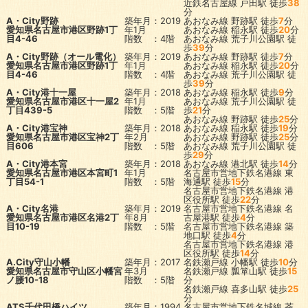
近鉄名古屋線
戸田駅
徒歩
38
分
A・City野跡
築年月：2019
あおなみ線
野跡駅
徒歩
7
分
愛知県名古屋市港区野跡1丁
年1月
あおなみ線
稲永駅
徒歩
20
分
目4-46
階数 ：4階
あおなみ線
荒子川公園駅
徒
歩
39
分
A・City野跡（オール電化）
築年月：2019
あおなみ線
野跡駅
徒歩
7
分
愛知県名古屋市港区野跡1丁
年1月
あおなみ線
稲永駅
徒歩
20
分
目4-46
階数 ：4階
あおなみ線
荒子川公園駅
徒
歩
39
分
A・City港十一屋
築年月：2018
あおなみ線
稲永駅
徒歩
9
分
愛知県名古屋市港区十一屋2
年1月
あおなみ線
荒子川公園駅
徒
丁目439-5
階数 ：5階
歩
21
分
あおなみ線
野跡駅
徒歩
25
分
A・City港宝神
築年月：2018
あおなみ線
稲永駅
徒歩
19
分
愛知県名古屋市港区宝神2丁
年2月
あおなみ線
野跡駅
徒歩
25
分
目606
階数 ：5階
あおなみ線
荒子川公園駅
徒
歩
29
分
A・City港本宮
築年月：2018
あおなみ線
港北駅
徒歩
14
分
愛知県名古屋市港区本宮町1
年1月
名古屋市営地下鉄名港線
東
丁目54-1
階数 ：5階
海通駅
徒歩
15
分
名古屋市営地下鉄名港線
港
区役所駅
徒歩
22
分
A・City名港
築年月：2019
名古屋市営地下鉄名港線
名
愛知県名古屋市港区名港2丁
年8月
古屋港駅
徒歩
4
分
目10-19
階数 ：5階
名古屋市営地下鉄名港線
築
地口駅
徒歩
4
分
名古屋市営地下鉄名港線
港
区役所駅
徒歩
14
分
A.City守山小幡
築年月：2017
名鉄瀬戸線
小幡駅
徒歩
10
分
愛知県名古屋市守山区小幡宮
年3月
名鉄瀬戸線
瓢箪山駅
徒歩
15
ノ腰10-18
階数 ：5階
分
名鉄瀬戸線
喜多山駅
徒歩
25
分
ATS千代田橋ハイツ
築年月：1994
名古屋市営地下鉄名城線
茶