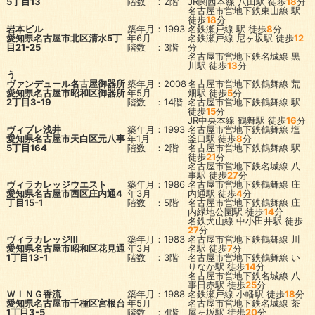
5丁目13
階数 ：2階
JR関西本線
八田駅
徒歩
18
分
名古屋市営地下鉄東山線
駅
徒歩
18
分
岩本ビル
築年月：1993
名鉄瀬戸線
駅
徒歩
8
分
愛知県名古屋市北区清水5丁
年6月
名鉄瀬戸線
尼ヶ坂駅
徒歩
12
目21-25
階数 ：3階
分
名古屋市営地下鉄名城線
黒
川駅
徒歩
13
分
う
ヴァンデュール名古屋御器所
築年月：2008
名古屋市営地下鉄鶴舞線
荒
愛知県名古屋市昭和区御器所
年5月
畑駅
徒歩
5
分
2丁目3-19
階数 ：14階
名古屋市営地下鉄鶴舞線
駅
徒歩
15
分
JR中央本線
鶴舞駅
徒歩
16
分
ヴィブレ浅井
築年月：1993
名古屋市営地下鉄鶴舞線
塩
愛知県名古屋市天白区元八事
年1月
釜口駅
徒歩
8
分
5丁目164
階数 ：2階
名古屋市営地下鉄鶴舞線
駅
徒歩
21
分
名古屋市営地下鉄名城線
八
事駅
徒歩
27
分
ヴィラカレッジウエスト
築年月：1986
名古屋市営地下鉄鶴舞線
庄
愛知県名古屋市西区庄内通4
年3月
内通駅
徒歩
4
分
丁目15-1
階数 ：5階
名古屋市営地下鉄鶴舞線
庄
内緑地公園駅
徒歩
14
分
名鉄犬山線
中小田井駅
徒歩
27
分
ヴィラカレッジⅢ
築年月：1983
名古屋市営地下鉄鶴舞線
川
愛知県名古屋市昭和区花見通
年3月
名駅
徒歩
7
分
1丁目13-1
階数 ：3階
名古屋市営地下鉄鶴舞線
い
りなか駅
徒歩
14
分
名古屋市営地下鉄名城線
八
事日赤駅
徒歩
25
分
ＷＩＮＧ香流
築年月：1988
名鉄瀬戸線
小幡駅
徒歩
18
分
愛知県名古屋市千種区宮根台
年5月
名古屋市営地下鉄名城線
茶
1丁目3-5
階数 ：4階
屋ヶ坂駅
徒歩
20
分