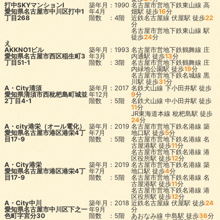
打中SKYマンションⅠ
築年月：1990
名古屋市営地下鉄東山線
高
愛知県名古屋市中川区打中1
年4月
畑駅
徒歩
16
分
丁目268
階数 ：4階
近鉄名古屋線
伏屋駅
徒歩
22
分
名古屋市営地下鉄東山線
駅
徒歩
24
分
え
AKKNO1ビル
築年月：1993
名古屋市営地下鉄鶴舞線
庄
愛知県名古屋市西区稲生町3
年3月
内通駅
徒歩
13
分
丁目51-1
階数 ：3階
名古屋市営地下鉄鶴舞線
庄
内緑地公園駅
徒歩
19
分
名古屋市営地下鉄名城線
黒
川駅
徒歩
31
分
A・City清須
築年月：2017
名鉄犬山線
下小田井駅
徒歩
愛知県清須市西枇杷島町城並
年12月
9
分
2丁目4-1
階数 ：5階
名鉄犬山線
中小田井駅
徒歩
11
分
JR東海道本線
枇杷島駅
徒歩
24
分
A・city港栄（オール電化）
築年月：2019
名古屋市営地下鉄名港線
築
愛知県名古屋市港区港栄4丁
年7月
地口駅
徒歩
5
分
目17-9
階数 ：5階
名古屋市営地下鉄名港線
名
古屋港駅
徒歩
11
分
名古屋市営地下鉄名港線
港
区役所駅
徒歩
12
分
A・City港栄
築年月：2019
名古屋市営地下鉄名港線
築
愛知県名古屋市港区港栄4丁
年7月
地口駅
徒歩
4
分
目17-9
階数 ：5階
名古屋市営地下鉄名港線
名
古屋港駅
徒歩
11
分
名古屋市営地下鉄名港線
港
区役所駅
徒歩
12
分
A・City中川
築年月：2018
近鉄名古屋線
伏屋駅
徒歩
24
愛知県名古屋市中川区下之一
年9月
分
色町字宮分30
階数 ：5階
あおなみ線
中島駅
徒歩
36
分