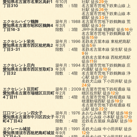
愛知県名古屋市名東区高針1
年10月
社駅
徒歩
29
分
丁目310
階数 ：5階
名古屋市営地下鉄東山線
上
社駅
徒歩
26
分
名古屋市営地下鉄東山線
本
郷駅
徒歩
33
分
エクセルハイツ鶴舞
築年月：1988
名古屋市営地下鉄鶴舞線
荒
愛知県名古屋市昭和区鶴舞4
年3月
畑駅
徒歩
3
分
丁目16-3
階数 ：3階
JR中央本線
鶴舞駅
徒歩
16
分
名古屋市営地下鉄鶴舞線
駅
徒歩
15
分
エクセレント栄光
築年月：1996
名鉄名古屋本線
東枇杷島駅
愛知県名古屋市西区枇杷島2
年3月
徒歩
5
分
丁目3-31
階数 ：4階
名鉄名古屋本線
栄生駅
徒歩
9
分
名鉄名古屋本線
西枇杷島駅
徒歩
11
分
エクセレント庄内
築年月：1994
名古屋市営地下鉄鶴舞線
庄
愛知県名古屋市西区笠取町3
年3月
内通駅
徒歩
10
分
丁目32
階数 ：4階
名古屋市営地下鉄鶴舞線
浄
心駅
徒歩
17
分
名鉄犬山線
下小田井駅
徒歩
24
分
エクセレント豆田町
築年月：2009
名古屋市営地下鉄桜通線
瑞
愛知県名古屋市瑞穂区豆田町
年2月
穂区役所駅
徒歩
12
分
4丁目11
階数 ：4階
名古屋市営地下鉄桜通線
瑞
穂運動場西駅
徒歩
19
分
名古屋市営地下鉄桜通線
桜
山駅
徒歩
22
分
江口マンション四女子
築年月：1976
あおなみ線
荒子駅
徒歩
16
分
愛知県名古屋市中川区四女子
年7月
あおなみ線
小本駅
徒歩
17
分
町4丁目42
階数 ：4階
近鉄名古屋線
烏森駅
徒歩
19
分
エクレール城並
築年月：1991
名鉄犬山線
中小田井駅
徒歩
愛知県清須市西枇杷島町城並
年9月
12
分
3丁目4-3
階数 ：5階
名鉄犬山線
下小田井駅
徒歩