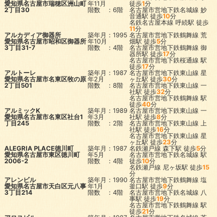
愛知県名古屋市瑞穂区洲山町
年11月
徒歩
1
分
2丁目30
階数 ：6階
名古屋市営地下鉄名城線
妙
音通駅
徒歩
10
分
名鉄名古屋本線
呼続駅
徒歩
11
分
アルカディア御器所
築年月：1995
名古屋市営地下鉄鶴舞線
荒
愛知県名古屋市昭和区御器所
年10月
畑駅
徒歩
5
分
3丁目31-7
階数 ：4階
名古屋市営地下鉄鶴舞線
御
器所駅
徒歩
17
分
名古屋市営地下鉄桜通線
駅
徒歩
17
分
アルトーレ
築年月：1987
名古屋市営地下鉄東山線
星
愛知県名古屋市名東区牧の原
年2月
ヶ丘駅
徒歩
30
分
2丁目501
階数 ：8階
名古屋市営地下鉄東山線
一
社駅
徒歩
32
分
名古屋市営地下鉄鶴舞線
駅
徒歩
40
分
アルミックK
築年月：1989
名古屋市営地下鉄東山線
一
愛知県名古屋市名東区社台1
年3月
社駅
徒歩
8
分
丁目245
階数 ：2階
名古屋市営地下鉄東山線
上
社駅
徒歩
16
分
名古屋市営地下鉄東山線
星
ヶ丘駅
徒歩
23
分
ALEGRIA PLACE徳川町
築年月：1987
名鉄瀬戸線
森下駅
徒歩
5
分
愛知県名古屋市東区徳川町
年5月
名古屋市営地下鉄名城線
駅
2006-2
階数 ：4階
徒歩
10
分
名鉄瀬戸線
尼ヶ坂駅
徒歩
15
分
アレンビル
築年月：1990
名古屋市営地下鉄鶴舞線
塩
愛知県名古屋市天白区元八事
年1月
釜口駅
徒歩
9
分
3丁目214
階数 ：4階
名古屋市営地下鉄名城線
八
事駅
徒歩
19
分
名古屋市営地下鉄鶴舞線
駅
徒歩
21
分