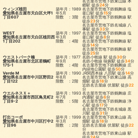
名古屋市営地下鉄東山線
本
郷駅
徒歩
24
分
ウィンズ植田
築年月：1989
名古屋市営地下鉄鶴舞線
塩
愛知県名古屋市天白区大坪1
年5月
釜口駅
徒歩
15
分
丁目607
階数 ：3階
名古屋市営地下鉄鶴舞線
駅
徒歩
23
分
名古屋市営地下鉄名城線
八
事駅
徒歩
33
分
WEST
築年月：1997
名古屋市営地下鉄鶴舞線
塩
愛知県名古屋市天白区植田西
年3月
釜口駅
徒歩
8
分
1丁目202
階数 ：4階
名古屋市営地下鉄鶴舞線
駅
徒歩
14
分
名古屋市営地下鉄鶴舞線
駅
徒歩
25
分
ウエストパーク楠
築年月：1977
名鉄小牧線
駅
徒歩
30
分
愛知県名古屋市北区若鶴町
年9月
名鉄小牧線
味鋺駅
徒歩
34
分
175-1
階数 ：4階
名古屋市営地下鉄鶴舞線
庄
内緑地公園駅
徒歩
50
分
Verde M
築年月：1990
JR関西本線
八田駅
徒歩
14
分
愛知県名古屋市中川区野田2
年8月
名古屋市営地下鉄東山線
高
丁目122
階数 ：2階
畑駅
徒歩
18
分
近鉄名古屋線
伏屋駅
徒歩
22
分
ウエルネスＸ＋
築年月：1993
名古屋市営地下鉄鶴舞線
庄
愛知県名古屋市西区鳥見町2
年7月
内通駅
徒歩
6
分
丁目9-2
階数 ：5階
名古屋市営地下鉄鶴舞線
浄
心駅
徒歩
17
分
名古屋市営地下鉄名城線
黒
川駅
徒歩
31
分
打出コーポ
築年月：1999
名古屋市営地下鉄東山線
高
愛知県名古屋市中川区打中2
年3月
畑駅
徒歩
18
分
丁目96
階数 ：2階
近鉄名古屋線
伏屋駅
徒歩
22
分
名古屋市営地下鉄東山線
駅
徒歩
24
分