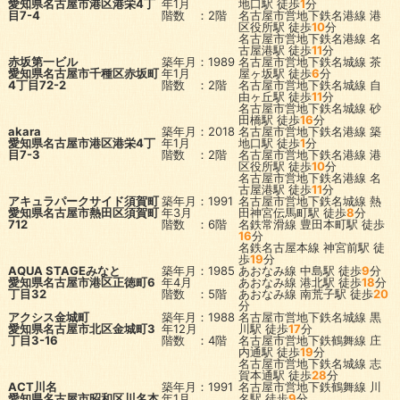
愛知県名古屋市港区港栄4丁
年1月
地口駅
徒歩
1
分
目7-4
階数 ：2階
名古屋市営地下鉄名港線
港
区役所駅
徒歩
10
分
名古屋市営地下鉄名港線
名
古屋港駅
徒歩
11
分
赤坂第一ビル
築年月：1989
名古屋市営地下鉄名城線
茶
愛知県名古屋市千種区赤坂町
年1月
屋ヶ坂駅
徒歩
6
分
4丁目72-2
階数 ：2階
名古屋市営地下鉄名城線
自
由ヶ丘駅
徒歩
11
分
名古屋市営地下鉄名城線
砂
田橋駅
徒歩
16
分
akara
築年月：2018
名古屋市営地下鉄名港線
築
愛知県名古屋市港区港栄4丁
年1月
地口駅
徒歩
1
分
目7-3
階数 ：2階
名古屋市営地下鉄名港線
港
区役所駅
徒歩
10
分
名古屋市営地下鉄名港線
名
古屋港駅
徒歩
11
分
アキュラパークサイド須賀町
築年月：1991
名古屋市営地下鉄名城線
熱
愛知県名古屋市熱田区須賀町
年3月
田神宮伝馬町駅
徒歩
8
分
712
階数 ：6階
名鉄常滑線
豊田本町駅
徒歩
16
分
名鉄名古屋本線
神宮前駅
徒
歩
19
分
AQUA STAGEみなと
築年月：1985
あおなみ線
中島駅
徒歩
9
分
愛知県名古屋市港区正徳町6
年4月
あおなみ線
港北駅
徒歩
18
分
丁目32
階数 ：5階
あおなみ線
南荒子駅
徒歩
20
分
アクシス金城町
築年月：1988
名古屋市営地下鉄名城線
黒
愛知県名古屋市北区金城町3
年12月
川駅
徒歩
17
分
丁目3-16
階数 ：4階
名古屋市営地下鉄鶴舞線
庄
内通駅
徒歩
19
分
名古屋市営地下鉄名城線
志
賀本通駅
徒歩
28
分
ACT川名
築年月：1991
名古屋市営地下鉄鶴舞線
川
愛知県名古屋市昭和区川名本
年1月
名駅
徒歩
9
分