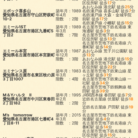
区役所駅
徒歩
17
分
あおなみ線
港北駅
徒歩
25
分
エポック喜多山
築年月：1989
名鉄瀬戸線
喜多山駅
徒歩
7
分
愛知県名古屋市守山区野萩町
年4月
名鉄瀬戸線
大森・金城学院
10-2
階数 ：2階
前駅
徒歩
17
分
名鉄瀬戸線
小幡駅
徒歩
15
分
エミール1ST
築年月：1989
名古屋市営地下鉄名港線
東
愛知県名古屋市港区九番町5
年3月
海通駅
徒歩
3
分
丁目2
階数 ：7階
名古屋市営地下鉄名港線
港
区役所駅
徒歩
13
分
名古屋市営地下鉄名港線
六
番町駅
徒歩
14
分
エミール本宮
築年月：1987
あおなみ線
荒子川公園駅
徒
愛知県名古屋市港区本宮新町
年12月
歩
13
分
2
階数 ：3階
あおなみ線
港北駅
徒歩
15
分
名古屋市営地下鉄名港線
港
区役所駅
徒歩
22
分
エミナンス原
築年月：1983
名古屋市営地下鉄東山線
星
愛知県名古屋市名東区牧の原
年3月
ヶ丘駅
徒歩
31
分
3丁目1007
階数 ：4階
名古屋市営地下鉄東山線
一
社駅
徒歩
34
分
名古屋市営地下鉄鶴舞線
植
田駅
徒歩
39
分
M＆Yハルタ Ⅱ
築年月：1995
JR関西本線
春田駅
徒歩
7
分
愛知県名古屋市中川区東春田
年2月
近鉄名古屋線
伏屋駅
徒歩
18
2丁目182
階数 ：2階
分
近鉄名古屋線
戸田駅
徒歩
19
分
M’s tomorrow
築年月：2015
名古屋市営地下鉄名港線
東
愛知県名古屋市港区七番町4
年3月
海通駅
徒歩
4
分
丁目8-11
階数 ：2階
名古屋市営地下鉄名港線
六
番町駅
徒歩
14
分
名古屋市営地下鉄名港線
港
区役所駅
徒歩
15
分