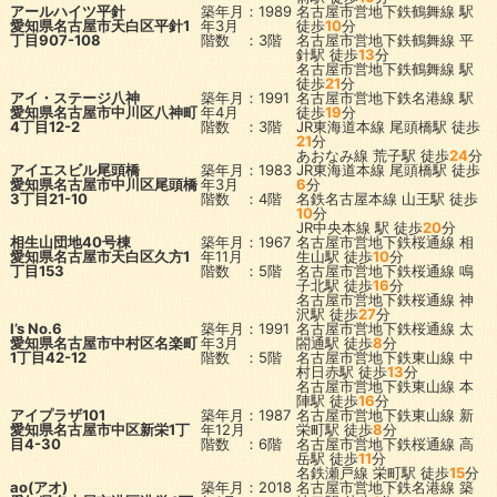
アールハイツ平針
築年月：1989
名古屋市営地下鉄鶴舞線
駅
愛知県名古屋市天白区平針1
年3月
徒歩
10
分
丁目907-108
階数 ：3階
名古屋市営地下鉄鶴舞線
平
針駅
徒歩
13
分
名古屋市営地下鉄鶴舞線
駅
徒歩
21
分
アイ・ステージ八神
築年月：1991
名古屋市営地下鉄名港線
駅
愛知県名古屋市中川区八神町
年4月
徒歩
19
分
4丁目12-2
階数 ：3階
JR東海道本線
尾頭橋駅
徒歩
21
分
あおなみ線
荒子駅
徒歩
24
分
アイエスビル尾頭橋
築年月：1983
JR東海道本線
尾頭橋駅
徒歩
愛知県名古屋市中川区尾頭橋
年3月
6
分
3丁目21-10
階数 ：4階
名鉄名古屋本線
山王駅
徒歩
10
分
JR中央本線
駅
徒歩
20
分
相生山団地40号棟
築年月：1967
名古屋市営地下鉄桜通線
相
愛知県名古屋市天白区久方1
年11月
生山駅
徒歩
10
分
丁目153
階数 ：5階
名古屋市営地下鉄桜通線
鳴
子北駅
徒歩
16
分
名古屋市営地下鉄桜通線
神
沢駅
徒歩
27
分
I’s No.6
築年月：1991
名古屋市営地下鉄桜通線
太
愛知県名古屋市中村区名楽町
年3月
閤通駅
徒歩
8
分
1丁目42-12
階数 ：5階
名古屋市営地下鉄東山線
中
村日赤駅
徒歩
13
分
名古屋市営地下鉄東山線
本
陣駅
徒歩
16
分
アイプラザ101
築年月：1987
名古屋市営地下鉄東山線
新
愛知県名古屋市中区新栄1丁
年12月
栄町駅
徒歩
8
分
目4-30
階数 ：6階
名古屋市営地下鉄桜通線
高
岳駅
徒歩
11
分
名鉄瀬戸線
栄町駅
徒歩
15
分
ao(アオ)
築年月：2018
名古屋市営地下鉄名港線
築