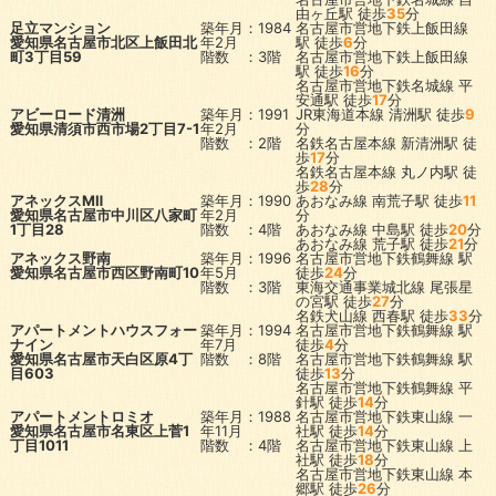
由ヶ丘駅
徒歩
35
分
足立マンション
築年月：1984
名古屋市営地下鉄上飯田線
愛知県名古屋市北区上飯田北
年2月
駅
徒歩
6
分
町3丁目59
階数 ：3階
名古屋市営地下鉄上飯田線
駅
徒歩
16
分
名古屋市営地下鉄名城線
平
安通駅
徒歩
17
分
アビーロード清洲
築年月：1991
JR東海道本線
清洲駅
徒歩
9
愛知県清須市西市場2丁目7-1
年2月
分
階数 ：2階
名鉄名古屋本線
新清洲駅
徒
歩
17
分
名鉄名古屋本線
丸ノ内駅
徒
歩
28
分
アネックスMⅡ
築年月：1990
あおなみ線
南荒子駅
徒歩
11
愛知県名古屋市中川区八家町
年2月
分
1丁目28
階数 ：4階
あおなみ線
中島駅
徒歩
20
分
あおなみ線
荒子駅
徒歩
21
分
アネックス野南
築年月：1996
名古屋市営地下鉄鶴舞線
駅
愛知県名古屋市西区野南町10
年5月
徒歩
24
分
階数 ：3階
東海交通事業城北線
尾張星
の宮駅
徒歩
27
分
名鉄犬山線
西春駅
徒歩
33
分
アパートメントハウスフォー
築年月：1994
名古屋市営地下鉄鶴舞線
駅
ナイン
年7月
徒歩
4
分
愛知県名古屋市天白区原4丁
階数 ：8階
名古屋市営地下鉄鶴舞線
駅
目603
徒歩
13
分
名古屋市営地下鉄鶴舞線
平
針駅
徒歩
14
分
アパートメントロミオ
築年月：1988
名古屋市営地下鉄東山線
一
愛知県名古屋市名東区上菅1
年11月
社駅
徒歩
14
分
丁目1011
階数 ：4階
名古屋市営地下鉄東山線
上
社駅
徒歩
18
分
名古屋市営地下鉄東山線
本
郷駅
徒歩
26
分