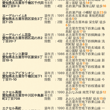
愛知県名古屋市千種区千代田
年8月
屋ヶ坂駅
徒歩
14
分
橋2丁目9-3
階数 ：4階
名鉄瀬戸線
瓢箪山駅
徒歩
16
分
名鉄瀬戸線
小幡駅
徒歩
23
分
エーデルハイム8
築年月：1991
名鉄名古屋本線
東枇杷島駅
愛知県名古屋市西区栄生3丁
年2月
徒歩
5
分
目7-25
階数 ：2階
名鉄名古屋本線
栄生駅
徒歩
6
分
名古屋市営地下鉄東山線
亀
島駅
徒歩
17
分
エーデルハイム花染
築年月：1988
名古屋市営地下鉄鶴舞線
浄
愛知県名古屋市西区花の木2
年3月
心駅
徒歩
5
分
丁目20-7
階数 ：4階
名古屋市営地下鉄鶴舞線
浅
間町駅
徒歩
8
分
名古屋市営地下鉄名城線
名
城公園駅
徒歩
19
分
エクセランス新栄
築年月：1986
名古屋市営地下鉄東山線
駅
愛知県名古屋市中区新栄3丁
年2月
徒歩
8
分
目19-5
階数 ：5階
名古屋市営地下鉄東山線
新
栄町駅
徒歩
11
分
名古屋市営地下鉄桜通線
車
道駅
徒歩
12
分
エクセルアビタシオン
築年月：1989
名古屋市営地下鉄東山線
池
愛知県名古屋市千種区池下1
年1月
下駅
徒歩
2
分
丁目11-10
階数 ：7階
名古屋市営地下鉄東山線
今
池駅
徒歩
11
分
名古屋市営地下鉄桜通線
駅
徒歩
11
分
エクセル高畑
築年月：1990
あおなみ線
南荒子駅
徒歩
12
愛知県名古屋市中川区中島新
年2月
分
町2丁目708
階数 ：3階
あおなみ線
中島駅
徒歩
15
分
名古屋市営地下鉄東山線
高
畑駅
徒歩
17
分
エクセル高針
築年月：1990
名古屋市営地下鉄東山線
一