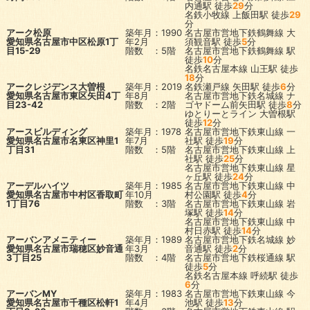
内通駅
徒歩
29
分
名鉄小牧線
上飯田駅
徒歩
29
分
アーク松原
築年月：1990
名古屋市営地下鉄鶴舞線
大
愛知県名古屋市中区松原1丁
年2月
須観音駅
徒歩
5
分
目15-29
階数 ：5階
名古屋市営地下鉄鶴舞線
駅
徒歩
10
分
名鉄名古屋本線
山王駅
徒歩
18
分
アークレジデンス大曽根
築年月：2019
名鉄瀬戸線
矢田駅
徒歩
6
分
愛知県名古屋市東区矢田4丁
年8月
名古屋市営地下鉄名城線
ナ
目23-42
階数 ：2階
ゴヤドーム前矢田駅
徒歩
8
分
ゆとりーとライン
大曽根駅
徒歩
12
分
アースビルディング
築年月：1978
名古屋市営地下鉄東山線
一
愛知県名古屋市名東区神里1
年7月
社駅
徒歩
19
分
丁目31
階数 ：5階
名古屋市営地下鉄東山線
上
社駅
徒歩
25
分
名古屋市営地下鉄東山線
星
ヶ丘駅
徒歩
24
分
アーデルハイツ
築年月：1985
名古屋市営地下鉄東山線
中
愛知県名古屋市中村区香取町
年10月
村公園駅
徒歩
4
分
1丁目76
階数 ：3階
名古屋市営地下鉄東山線
岩
塚駅
徒歩
14
分
名古屋市営地下鉄東山線
中
村日赤駅
徒歩
14
分
アーバンアメニティー
築年月：1989
名古屋市営地下鉄名城線
妙
愛知県名古屋市瑞穂区妙音通
年3月
音通駅
徒歩
2
分
3丁目25
階数 ：4階
名古屋市営地下鉄桜通線
駅
徒歩
5
分
名鉄名古屋本線
呼続駅
徒歩
6
分
アーバンMY
築年月：1983
名古屋市営地下鉄東山線
今
愛知県名古屋市千種区松軒1
年4月
池駅
徒歩
13
分