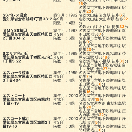
16
分
名古屋市営地下鉄鶴舞線
駅
徒歩
23
分
SSパレス岩倉
築年月：1992
名鉄犬山線
岩倉駅
徒歩
6
分
愛知県岩倉市旭町1丁目33-2
年9月
名鉄犬山線
大山寺駅
徒歩
22
階数 ：4階
分
名鉄犬山線
石仏駅
徒歩
33
分
ＳＭＹ88植田
築年月：1987
名古屋市営地下鉄鶴舞線
塩
愛知県名古屋市天白区植田西
年9月
釜口駅
徒歩
7
分
2丁目304-2
階数 ：6階
名古屋市営地下鉄鶴舞線
駅
徒歩
9
分
名古屋市営地下鉄鶴舞線
駅
徒歩
20
分
Sエリア光が丘
築年月：1989
名古屋市営地下鉄名城線
茶
愛知県名古屋市千種区光が丘
年8月
屋ヶ坂駅
徒歩
18
分
1丁目5-22
階数 ：4階
名鉄瀬戸線
小幡駅
徒歩
33
分
名古屋市営地下鉄名城線
自
由ヶ丘駅
徒歩
27
分
エスカーラ植田
築年月：1989
名古屋市営地下鉄鶴舞線
駅
愛知県名古屋市天白区植田西
年9月
徒歩
7
分
3丁目404
階数 ：4階
名古屋市営地下鉄鶴舞線
塩
釜口駅
徒歩
8
分
名古屋市営地下鉄鶴舞線
駅
徒歩
16
分
エス・コート
築年月：2000
名古屋市営地下鉄鶴舞線
浄
愛知県名古屋市西区南堀越1
年10月
心駅
徒歩
18
分
丁目7-19
階数 ：4階
名鉄名古屋本線
東枇杷島駅
徒歩
20
分
名古屋市営地下鉄鶴舞線
庄
内通駅
徒歩
22
分
エスコート城西
築年月：2000
名古屋市営地下鉄鶴舞線
浄
愛知県名古屋市西区城西3丁
年3月
心駅
徒歩
5
分
目19-16
階数 ：3階
名古屋市営地下鉄鶴舞線
浅
間町駅
徒歩
6
分