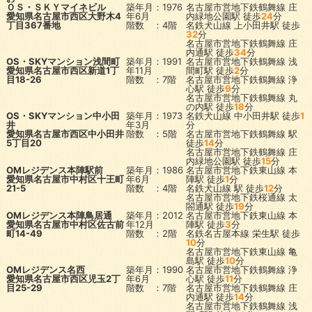
ＯＳ・ＳＫＹマイネビル
築年月：1976
名古屋市営地下鉄鶴舞線
庄
愛知県名古屋市西区大野木4
年6月
内緑地公園駅
徒歩
24
分
丁目367番地
階数 ：4階
名鉄犬山線
上小田井駅
徒歩
32
分
名古屋市営地下鉄鶴舞線
庄
内通駅
徒歩
34
分
OS・SKYマンション浅間町
築年月：1991
名古屋市営地下鉄鶴舞線
浅
愛知県名古屋市西区新道1丁
年11月
間町駅
徒歩
2
分
目18-26
階数 ：7階
名古屋市営地下鉄鶴舞線
浄
心駅
徒歩
9
分
名古屋市営地下鉄鶴舞線
丸
の内駅
徒歩
18
分
OS・SKYマンション中小田
築年月：1973
名鉄犬山線
中小田井駅
徒歩
1
井
年3月
分
愛知県名古屋市西区中小田井
階数 ：5階
名古屋市営地下鉄鶴舞線
駅
5丁目20
徒歩
14
分
名古屋市営地下鉄鶴舞線
庄
内緑地公園駅
徒歩
15
分
OMレジデンス本陣駅前
築年月：1986
名古屋市営地下鉄東山線
本
愛知県名古屋市中村区十王町
年6月
陣駅
徒歩
1
分
21-5
階数 ：4階
名鉄犬山線
駅
徒歩
12
分
名古屋市営地下鉄桜通線
太
閤通駅
徒歩
19
分
OMレジデンス本陣鳥居通
築年月：2012
名古屋市営地下鉄東山線
本
愛知県名古屋市中村区佐古前
年12月
陣駅
徒歩
3
分
町14-49
階数 ：2階
名鉄名古屋本線
栄生駅
徒歩
10
分
名古屋市営地下鉄東山線
亀
島駅
徒歩
10
分
OMレジデンス名西
築年月：1990
名古屋市営地下鉄鶴舞線
浄
愛知県名古屋市西区児玉2丁
年6月
心駅
徒歩
11
分
目25-29
階数 ：7階
名古屋市営地下鉄鶴舞線
庄
内通駅
徒歩
14
分
名古屋市営地下鉄鶴舞線
浅