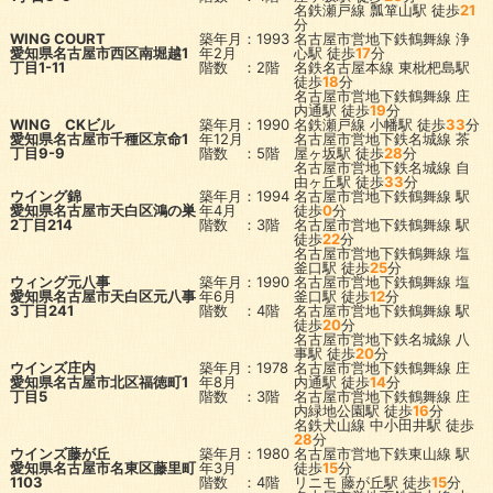
名鉄瀬戸線
瓢箪山駅
徒歩
21
分
WING COURT
築年月：1993
名古屋市営地下鉄鶴舞線
浄
愛知県名古屋市西区南堀越1
年2月
心駅
徒歩
17
分
丁目1-11
階数 ：2階
名鉄名古屋本線
東枇杷島駅
徒歩
18
分
名古屋市営地下鉄鶴舞線
庄
内通駅
徒歩
19
分
WING CKビル
築年月：1990
名鉄瀬戸線
小幡駅
徒歩
33
分
愛知県名古屋市千種区京命1
年12月
名古屋市営地下鉄名城線
茶
丁目9-9
階数 ：5階
屋ヶ坂駅
徒歩
28
分
名古屋市営地下鉄名城線
自
由ヶ丘駅
徒歩
33
分
ウイング錦
築年月：1994
名古屋市営地下鉄鶴舞線
駅
愛知県名古屋市天白区鴻の巣
年4月
徒歩
0
分
2丁目214
階数 ：3階
名古屋市営地下鉄鶴舞線
駅
徒歩
22
分
名古屋市営地下鉄鶴舞線
塩
釜口駅
徒歩
25
分
ウィング元八事
築年月：1990
名古屋市営地下鉄鶴舞線
塩
愛知県名古屋市天白区元八事
年6月
釜口駅
徒歩
12
分
3丁目241
階数 ：4階
名古屋市営地下鉄鶴舞線
駅
徒歩
20
分
名古屋市営地下鉄名城線
八
事駅
徒歩
20
分
ウインズ庄内
築年月：1978
名古屋市営地下鉄鶴舞線
庄
愛知県名古屋市北区福徳町1
年8月
内通駅
徒歩
14
分
丁目5
階数 ：3階
名古屋市営地下鉄鶴舞線
庄
内緑地公園駅
徒歩
16
分
名鉄犬山線
中小田井駅
徒歩
28
分
ウインズ藤が丘
築年月：1980
名古屋市営地下鉄東山線
駅
愛知県名古屋市名東区藤里町
年3月
徒歩
15
分
1103
階数 ：4階
リニモ
藤が丘駅
徒歩
15
分