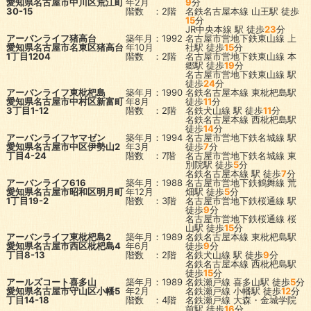
愛知県名古屋市中川区荒江町
年2月
9
分
30-15
階数 ：2階
名鉄名古屋本線
山王駅
徒歩
15
分
JR中央本線
駅
徒歩
23
分
アーバンライフ猪高台
築年月：1992
名古屋市営地下鉄東山線
上
愛知県名古屋市名東区猪高台
年10月
社駅
徒歩
15
分
1丁目1204
階数 ：2階
名古屋市営地下鉄東山線
本
郷駅
徒歩
19
分
名古屋市営地下鉄東山線
駅
徒歩
24
分
アーバンライフ東枇杷島
築年月：1990
名鉄名古屋本線
東枇杷島駅
愛知県名古屋市中村区新富町
年8月
徒歩
11
分
3丁目1-12
階数 ：2階
名鉄犬山線
駅
徒歩
11
分
名鉄名古屋本線
西枇杷島駅
徒歩
14
分
アーバンライフヤマゼン
築年月：1994
名古屋市営地下鉄名城線
駅
愛知県名古屋市中区伊勢山2
年3月
徒歩
7
分
丁目4-24
階数 ：7階
名古屋市営地下鉄名城線
東
別院駅
徒歩
5
分
名鉄名古屋本線
駅
徒歩
7
分
アーバンライフ616
築年月：1988
名古屋市営地下鉄鶴舞線
荒
愛知県名古屋市昭和区明月町
年12月
畑駅
徒歩
5
分
1丁目19-2
階数 ：3階
名古屋市営地下鉄桜通線
駅
徒歩
9
分
名古屋市営地下鉄桜通線
桜
山駅
徒歩
15
分
アーバンライフ東枇杷島2
築年月：1989
名鉄名古屋本線
東枇杷島駅
愛知県名古屋市西区枇杷島4
年6月
徒歩
9
分
丁目8-13
階数 ：2階
名鉄犬山線
駅
徒歩
9
分
名鉄名古屋本線
西枇杷島駅
徒歩
15
分
アールズコート喜多山
築年月：1989
名鉄瀬戸線
喜多山駅
徒歩
5
分
愛知県名古屋市守山区小幡5
年2月
名鉄瀬戸線
小幡駅
徒歩
12
分
丁目14-18
階数 ：4階
名鉄瀬戸線
大森・金城学院
前駅
徒歩
16
分