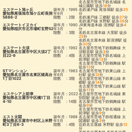
名古屋市営地下鉄名城線
名
城公園駅
徒歩
16
分
エステート旭ヶ丘
築年月：1995
名鉄瀬戸線
尾張旭駅
徒歩
25
愛知県尾張旭市旭ケ丘町長洞
年9月
分
5886-2
階数 ：2階
名鉄瀬戸線
三郷駅
徒歩
27
分
名鉄瀬戸線
水野駅
徒歩
38
分
エステートイヌカイ
築年月：1990
JR東海道本線
清洲駅
徒歩
4
愛知県稲沢市北市場町玄野52
年3月
分
階数 ：3階
名鉄名古屋本線
大里駅
徒歩
22
分
名鉄名古屋本線
新清洲駅
徒
歩
30
分
エステート大須
築年月：1992
名古屋市営地下鉄鶴舞線
大
愛知県名古屋市中区大須2丁
年5月
須観音駅
徒歩
3
分
目22-9
階数 ：4階
名古屋市営地下鉄名城線
上
前津駅
徒歩
13
分
名古屋市営地下鉄鶴舞線
駅
徒歩
13
分
STマンション
築年月：1983
名古屋市営地下鉄東山線
上
愛知県名古屋市名東区猪高台
年6月
社駅
徒歩
12
分
1丁目1022
階数 ：3階
名古屋市営地下鉄東山線
本
郷駅
徒歩
14
分
名古屋市営地下鉄東山線
駅
徒歩
17
分
エステシア上前津
築年月：2022
名古屋市営地下鉄名城線
東
愛知県名古屋市中区橘1丁目
年8月
別院駅
徒歩
8
分
4-10
階数 ：14階
名古屋市営地下鉄鶴舞線
駅
徒歩
9
分
名古屋市営地下鉄名城線
上
前津駅
徒歩
9
分
エスト太閤
築年月：1988
名古屋市営地下鉄桜通線
太
愛知県名古屋市中村区上米野
年5月
閤通駅
徒歩
3
分
町3丁目6-3
階数 ：4階
近鉄名古屋線
米野駅
徒歩
12
分