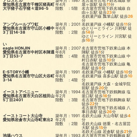
アロスビル
築年月：1987
名古屋市営地下鉄名城線
茶
愛知県名古屋市千種区猪高町
年4月
屋ヶ坂駅
徒歩
11
分
大字猪子石字猪々道96-5
階数 ：5階
名古屋市営地下鉄名城線
自
由ヶ丘駅
徒歩
23
分
名鉄瀬戸線
瓢箪山駅
徒歩
26
分
アンプルールブワ虹
築年月：2001
名鉄瀬戸線
小幡駅
徒歩
11
分
愛知県名古屋市守山区小幡中
年6月
ゆとりーとライン
川村駅
徒
3丁目14-38
階数 ：2階
歩
14
分
ゆとりーとライン
川宮駅
徒
歩
16
分
い
eagle HONJIN
築年月：2007
名古屋市営地下鉄東山線
本
愛知県名古屋市中村区本陣通
年8月
陣駅
徒歩
1
分
3丁目53-7
階数 ：4階
名古屋市営地下鉄東山線
中
村日赤駅
徒歩
10
分
名古屋市営地下鉄東山線
亀
島駅
徒歩
9
分
E-STORY小幡
築年月：1991
名鉄瀬戸線
小幡駅
徒歩
10
分
愛知県名古屋市守山区大谷町
年8月
名鉄瀬戸線
喜多山駅
徒歩
10
3-14
階数 ：4階
分
名鉄瀬戸線
大森・金城学院
前駅
徒歩
20
分
イーストアベニュー
築年月：1994
名古屋市営地下鉄鶴舞線
塩
愛知県名古屋市天白区植田山
年2月
釜口駅
徒歩
16
分
5丁目2401
階数 ：3階
名古屋市営地下鉄鶴舞線
駅
徒歩
22
分
名古屋市営地下鉄名城線
八
事日赤駅
徒歩
26
分
イーストコート大山寺
築年月：1991
名鉄犬山線
大山寺駅
徒歩
4
愛知県岩倉市大山寺町東出2
年2月
分
階数 ：2階
名鉄犬山線
徳重・名古屋芸
大駅
徒歩
15
分
名鉄犬山線
岩倉駅
徒歩
21
分
池場ハウス
築年月：1993
名古屋市営地下鉄鶴舞線
駅