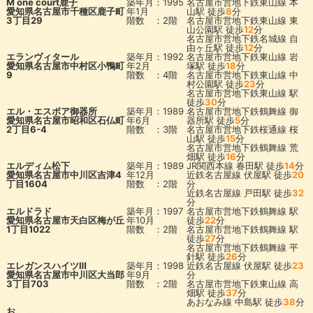
M one court鹿子
築年月：1995
名古屋市営地下鉄東山線
本
愛知県名古屋市千種区鹿子町
年1月
山駅
徒歩
8
分
3丁目29
階数 ：2階
名古屋市営地下鉄東山線
東
山公園駅
徒歩
12
分
名古屋市営地下鉄名城線
自
由ヶ丘駅
徒歩
12
分
エランヴィタール
築年月：1992
名古屋市営地下鉄東山線
岩
愛知県名古屋市中村区小鴨町
年2月
塚駅
徒歩
18
分
9
階数 ：4階
名古屋市営地下鉄東山線
中
村公園駅
徒歩
23
分
名古屋市営地下鉄東山線
駅
徒歩
30
分
エル・エスポア御器所
築年月：1989
名古屋市営地下鉄鶴舞線
御
愛知県名古屋市昭和区石仏町
年6月
器所駅
徒歩
5
分
2丁目6-4
階数 ：3階
名古屋市営地下鉄桜通線
桜
山駅
徒歩
15
分
名古屋市営地下鉄鶴舞線
荒
畑駅
徒歩
16
分
エルディム松下
築年月：1989
JR関西本線
春田駅
徒歩
14
分
愛知県名古屋市中川区吉津4
年12月
近鉄名古屋線
伏屋駅
徒歩
20
丁目1604
階数 ：2階
分
近鉄名古屋線
戸田駅
徒歩
32
分
エルドラド
築年月：1997
名古屋市営地下鉄鶴舞線
駅
愛知県名古屋市天白区梅が丘
年10月
徒歩
22
分
1丁目1022
階数 ：2階
名古屋市営地下鉄鶴舞線
駅
徒歩
27
分
名古屋市営地下鉄鶴舞線
平
針駅
徒歩
26
分
エレガンスハイツⅢ
築年月：1998
近鉄名古屋線
伏屋駅
徒歩
23
愛知県名古屋市中川区大当郎
年9月
分
3丁目703
階数 ：2階
名古屋市営地下鉄東山線
高
畑駅
徒歩
37
分
あおなみ線
中島駅
徒歩
38
分
お