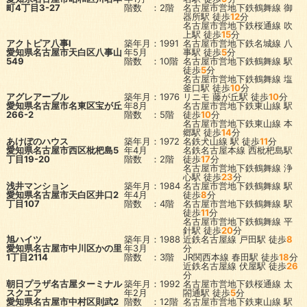
町4丁目3-27
階数 ：2階
名古屋市営地下鉄鶴舞線
御
器所駅
徒歩
12
分
名古屋市営地下鉄桜通線
吹
上駅
徒歩
15
分
アクトピア八事I
築年月：1991
名古屋市営地下鉄名城線
八
愛知県名古屋市天白区八事山
年5月
事駅
徒歩
5
分
549
階数 ：10階
名古屋市営地下鉄鶴舞線
駅
徒歩
5
分
名古屋市営地下鉄鶴舞線
塩
釜口駅
徒歩
10
分
アグレアーブル
築年月：1976
リニモ
藤が丘駅
徒歩
10
分
愛知県名古屋市名東区宝が丘
年8月
名古屋市営地下鉄東山線
駅
266-2
階数 ：5階
徒歩
10
分
名古屋市営地下鉄東山線
本
郷駅
徒歩
14
分
あけぼのハウス
築年月：1972
名鉄犬山線
駅
徒歩
11
分
愛知県名古屋市西区枇杷島5
年4月
名鉄名古屋本線
西枇杷島駅
丁目19-20
階数 ：2階
徒歩
17
分
名古屋市営地下鉄鶴舞線
浄
心駅
徒歩
23
分
浅井マンション
築年月：1984
名古屋市営地下鉄鶴舞線
駅
愛知県名古屋市天白区井口2
年4月
徒歩
8
分
丁目107
階数 ：4階
名古屋市営地下鉄鶴舞線
駅
徒歩
11
分
名古屋市営地下鉄鶴舞線
平
針駅
徒歩
20
分
旭ハイツ
築年月：1988
近鉄名古屋線
戸田駅
徒歩
8
愛知県名古屋市中川区かの里
年3月
分
1丁目2114
階数 ：3階
JR関西本線
春田駅
徒歩
18
分
近鉄名古屋線
伏屋駅
徒歩
26
分
朝日プラザ名古屋ターミナル
築年月：1992
名古屋市営地下鉄桜通線
太
スクエア
年2月
閤通駅
徒歩
5
分
愛知県名古屋市中村区則武2
階数 ：12階
名古屋市営地下鉄東山線
駅