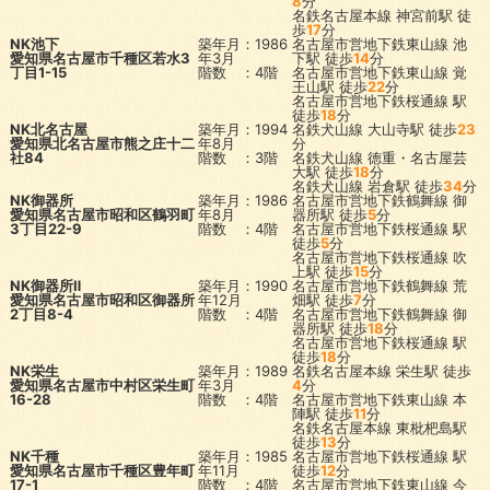
8
分
名鉄名古屋本線
神宮前駅
徒
歩
17
分
NK池下
築年月：1986
名古屋市営地下鉄東山線
池
愛知県名古屋市千種区若水3
年3月
下駅
徒歩
14
分
丁目1-15
階数 ：4階
名古屋市営地下鉄東山線
覚
王山駅
徒歩
22
分
名古屋市営地下鉄桜通線
駅
徒歩
18
分
NK北名古屋
築年月：1994
名鉄犬山線
大山寺駅
徒歩
23
愛知県北名古屋市熊之庄十二
年8月
分
社84
階数 ：3階
名鉄犬山線
徳重・名古屋芸
大駅
徒歩
18
分
名鉄犬山線
岩倉駅
徒歩
34
分
NK御器所
築年月：1986
名古屋市営地下鉄鶴舞線
御
愛知県名古屋市昭和区鶴羽町
年8月
器所駅
徒歩
5
分
3丁目22-9
階数 ：4階
名古屋市営地下鉄桜通線
駅
徒歩
5
分
名古屋市営地下鉄桜通線
吹
上駅
徒歩
15
分
NK御器所Ⅱ
築年月：1990
名古屋市営地下鉄鶴舞線
荒
愛知県名古屋市昭和区御器所
年12月
畑駅
徒歩
7
分
2丁目8-4
階数 ：4階
名古屋市営地下鉄鶴舞線
御
器所駅
徒歩
18
分
名古屋市営地下鉄桜通線
駅
徒歩
18
分
NK栄生
築年月：1989
名鉄名古屋本線
栄生駅
徒歩
愛知県名古屋市中村区栄生町
年3月
4
分
16-28
階数 ：4階
名古屋市営地下鉄東山線
本
陣駅
徒歩
11
分
名鉄名古屋本線
東枇杷島駅
徒歩
13
分
NK千種
築年月：1985
名古屋市営地下鉄桜通線
駅
愛知県名古屋市千種区豊年町
年11月
徒歩
12
分
17-1
階数 ：4階
名古屋市営地下鉄東山線
今