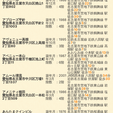
アヴニール
築年月：1988
名古屋市営地下鉄鶴舞線
塩
愛知県名古屋市天白区焼山1
年12月
釜口駅
徒歩
22
分
丁目902
階数 ：4階
名古屋市営地下鉄鶴舞線
駅
徒歩
22
分
名古屋市営地下鉄鶴舞線
駅
徒歩
30
分
アプローズ平針
築年月：1988
名古屋市営地下鉄鶴舞線
平
愛知県名古屋市天白区平針2
年3月
針駅
徒歩
5
分
丁目1003
階数 ：4階
名古屋市営地下鉄鶴舞線
駅
徒歩
10
分
名古屋市営地下鉄鶴舞線
駅
徒歩
18
分
アヴェニュー高畑
築年月：1995
近鉄名古屋線
近鉄八田駅
徒
愛知県名古屋市中川区上高畑
年10月
歩
7
分
2丁目80
階数 ：3階
名古屋市営地下鉄東山線
高
畑駅
徒歩
7
分
あおなみ線
小本駅
徒歩
13
分
アベニュー本山
築年月：1987
名古屋市営地下鉄東山線
本
愛知県名古屋市千種区池上町
年7月
山駅
徒歩
10
分
2丁目11
階数 ：6階
名古屋市営地下鉄名城線
自
由ヶ丘駅
徒歩
12
分
名古屋市営地下鉄東山線
東
山公園駅
徒歩
15
分
アムール清流
築年月：2001
JR関西本線
八田駅
徒歩
34
分
愛知県名古屋市中川区万場1
年3月
近鉄名古屋線
伏屋駅
徒歩
30
丁目1337
階数 ：2階
分
名古屋市営地下鉄東山線
岩
塚駅
徒歩
28
分
アメニティ植田
築年月：1986
名古屋市営地下鉄鶴舞線
塩
愛知県名古屋市天白区一本松
年3月
釜口駅
徒歩
14
分
2丁目509
階数 ：4階
名古屋市営地下鉄鶴舞線
駅
徒歩
18
分
名古屋市営地下鉄鶴舞線
駅
徒歩
27
分
あらたまクインビル
築年月：1976
名古屋市営地下鉄桜通線
駅