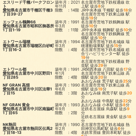
エスリード千種パークフロン
築年月：2021
名古屋市営地下鉄桜通線
吹
ト
年11月
上駅
徒歩
8
分
愛知県名古屋市千種区千種3
階数 ：14階
JR中央本線
千種駅
徒歩
18
分
丁目39-27
名古屋市営地下鉄東山線
駅
徒歩
19
分
エッフェル鶴舞66
築年月：1991
名古屋市営地下鉄鶴舞線
駅
愛知県名古屋市昭和区御器所
年3月
徒歩
10
分
1丁目1-19
階数 ：11階
JR中央本線
鶴舞駅
徒歩
10
分
名古屋市営地下鉄鶴舞線
荒
畑駅
徒歩
10
分
エトワール瑞穂
築年月：1994
名古屋市営地下鉄名城線
瑞
愛知県名古屋市瑞穂区白砂町
年3月
穂運動場東駅
徒歩
15
分
1丁目16-2
階数 ：4階
名古屋市営地下鉄名城線
総
合リハビリセンター駅
徒歩
19
分
名古屋市営地下鉄桜通線
野
並駅
徒歩
29
分
エトワール都
築年月：1991
JR関西本線
八田駅
徒歩
17
分
愛知県名古屋市中川区野田1
年1月
名古屋市営地下鉄東山線
高
丁目285
階数 ：4階
畑駅
徒歩
20
分
あおなみ線
荒子駅
徒歩
25
分
NF GRAN 高畑
築年月：1990
名古屋市営地下鉄東山線
高
愛知県名古屋市中川区法華1
年6月
畑駅
徒歩
19
分
丁目15
階数 ：3階
あおなみ線
南荒子駅
徒歩
20
分
あおなみ線
中島駅
徒歩
22
分
NF GRAN 黄金
築年月：1993
あおなみ線
小本駅
徒歩
8
分
愛知県名古屋市中川区南脇町
年9月
近鉄名古屋線
烏森駅
徒歩
9
1丁目65
階数 ：2階
分
近鉄名古屋線
黄金駅
徒歩
18
分
NK熱田
築年月：1990
名古屋市営地下鉄名城線
熱
愛知県名古屋市熱田区伝馬2
年2月
田神宮伝馬町駅
徒歩
6
分
丁目18-13
階数 ：4階
名鉄常滑線
豊田本町駅
徒歩