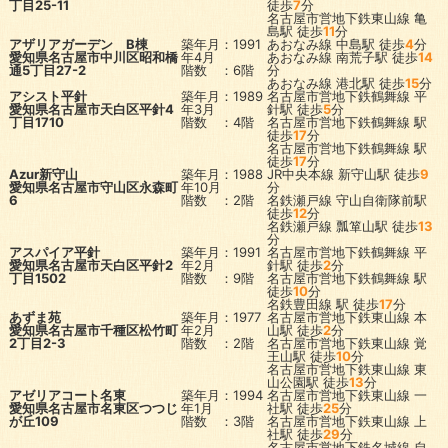
丁目25-11
徒歩
7
分
名古屋市営地下鉄東山線
亀
島駅
徒歩
11
分
アザリアガーデン B棟
築年月：1991
あおなみ線
中島駅
徒歩
4
分
愛知県名古屋市中川区昭和橋
年4月
あおなみ線
南荒子駅
徒歩
14
通5丁目27-2
階数 ：6階
分
あおなみ線
港北駅
徒歩
15
分
アシスト平針
築年月：1989
名古屋市営地下鉄鶴舞線
平
愛知県名古屋市天白区平針4
年3月
針駅
徒歩
5
分
丁目1710
階数 ：4階
名古屋市営地下鉄鶴舞線
駅
徒歩
17
分
名古屋市営地下鉄鶴舞線
駅
徒歩
17
分
Azur新守山
築年月：1988
JR中央本線
新守山駅
徒歩
9
愛知県名古屋市守山区永森町
年10月
分
6
階数 ：2階
名鉄瀬戸線
守山自衛隊前駅
徒歩
12
分
名鉄瀬戸線
瓢箪山駅
徒歩
13
分
アスパイア平針
築年月：1991
名古屋市営地下鉄鶴舞線
平
愛知県名古屋市天白区平針2
年2月
針駅
徒歩
2
分
丁目1502
階数 ：9階
名古屋市営地下鉄鶴舞線
駅
徒歩
10
分
名鉄豊田線
駅
徒歩
17
分
あずま苑
築年月：1977
名古屋市営地下鉄東山線
本
愛知県名古屋市千種区松竹町
年2月
山駅
徒歩
2
分
2丁目2-3
階数 ：2階
名古屋市営地下鉄東山線
覚
王山駅
徒歩
10
分
名古屋市営地下鉄東山線
東
山公園駅
徒歩
13
分
アゼリアコート名東
築年月：1994
名古屋市営地下鉄東山線
一
愛知県名古屋市名東区つつじ
年1月
社駅
徒歩
25
分
が丘109
階数 ：3階
名古屋市営地下鉄東山線
上
社駅
徒歩
29
分
名古屋市営地下鉄名城線
自