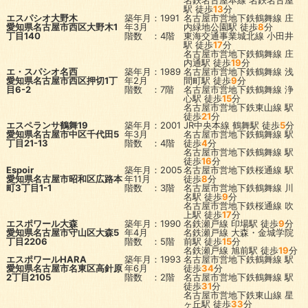
名鉄名古屋本線
名鉄名古屋
駅
徒歩
13
分
エスパシオ大野木
築年月：1991
名古屋市営地下鉄鶴舞線
庄
愛知県名古屋市西区大野木1
年3月
内緑地公園駅
徒歩
8
分
丁目140
階数 ：4階
東海交通事業城北線
小田井
駅
徒歩
17
分
名古屋市営地下鉄鶴舞線
庄
内通駅
徒歩
19
分
エ・スパシオ名西
築年月：1989
名古屋市営地下鉄鶴舞線
浅
愛知県名古屋市西区押切1丁
年2月
間町駅
徒歩
9
分
目6-2
階数 ：7階
名古屋市営地下鉄鶴舞線
浄
心駅
徒歩
15
分
名古屋市営地下鉄東山線
駅
徒歩
21
分
エスペランサ鶴舞19
築年月：2001
JR中央本線
鶴舞駅
徒歩
5
分
愛知県名古屋市中区千代田5
年3月
名古屋市営地下鉄鶴舞線
駅
丁目21-13
階数 ：4階
徒歩
4
分
名古屋市営地下鉄鶴舞線
駅
徒歩
16
分
Espoir
築年月：2005
名古屋市営地下鉄桜通線
駅
愛知県名古屋市昭和区広路本
年11月
徒歩
8
分
町3丁目1-1
階数 ：3階
名古屋市営地下鉄鶴舞線
川
名駅
徒歩
9
分
名古屋市営地下鉄桜通線
吹
上駅
徒歩
17
分
エスポワール大森
築年月：1990
名鉄瀬戸線
印場駅
徒歩
9
分
愛知県名古屋市守山区大森5
年4月
名鉄瀬戸線
大森・金城学院
丁目2206
階数 ：5階
前駅
徒歩
15
分
名鉄瀬戸線
旭前駅
徒歩
19
分
エスポワールHARA
築年月：1993
名古屋市営地下鉄鶴舞線
駅
愛知県名古屋市名東区高針原
年6月
徒歩
34
分
2丁目2105
階数 ：2階
名古屋市営地下鉄鶴舞線
駅
徒歩
31
分
名古屋市営地下鉄東山線
星
ヶ丘駅
徒歩
33
分