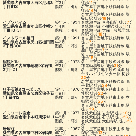
愛知県名古屋市天白区池場3
年3月
徒歩
11
分
丁目913
階数 ：4階
名古屋市営地下鉄鶴舞線
駅
徒歩
14
分
名古屋市営地下鉄鶴舞線
塩
釜口駅
徒歩
19
分
イザワハイム
築年月：1994
名鉄瀬戸線
喜多山駅
徒歩
7
分
愛知県名古屋市守山区小幡5
年4月
名鉄瀬戸線
小幡駅
徒歩
11
分
丁目10-31
階数 ：4階
名鉄瀬戸線
大森・金城学院
前駅
徒歩
18
分
イストワール植田
築年月：1991
名古屋市営地下鉄鶴舞線
駅
愛知県名古屋市天白区植田西
年2月
徒歩
7
分
3丁目306
階数 ：2階
名古屋市営地下鉄鶴舞線
塩
釜口駅
徒歩
7
分
名古屋市営地下鉄鶴舞線
駅
徒歩
18
分
稲熊ビル
築年月：1973
名古屋市営地下鉄名城線
瑞
愛知県名古屋市瑞穂区白砂町
年3月
穂運動場東駅
徒歩
21
分
2丁目21
階数 ：5階
名古屋市営地下鉄名城線
総
合リハビリセンター駅
徒歩
22
分
名古屋市営地下鉄桜通線
鳴
子北駅
徒歩
34
分
猪子石第3コーポラス
築年月：1976
名古屋市営地下鉄東山線
上
愛知県名古屋市名東区猪子石
年9月
社駅
徒歩
22
分
1丁目412
階数 ：8階
名古屋市営地下鉄東山線
本
郷駅
徒歩
25
分
名古屋市営地下鉄東山線
駅
徒歩
29
分
イミソーレ岩倉
築年月：1977
名鉄犬山線
岩倉駅
徒歩
10
分
愛知県岩倉市中本町川添13-1
年8月
名鉄犬山線
石仏駅
徒歩
26
分
階数 ：5階
名鉄犬山線
大山寺駅
徒歩
26
分
岩塚荘
築年月：1967
名古屋市営地下鉄東山線
岩
愛知県名古屋市中村区岩塚町
年10月
塚駅
徒歩
13
分