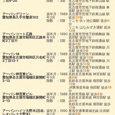
丁目9-20
階数 ：3階
名古屋市営地下鉄東山線
駅
徒歩
15
分
名古屋市営地下鉄桜通線
車
道駅
徒歩
15
分
アーバングリーン
築年月：1989
名古屋市営地下鉄東山線
駅
愛知県長久手市蟹原102
年3月
徒歩
20
分
階数 ：5階
リニモ
杁ヶ池公園駅
徒歩
9
分
リニモ
はなみずき通駅
徒歩
12
分
アーバンコート広路
築年月：1990
名古屋市営地下鉄鶴舞線
御
愛知県名古屋市昭和区広路本
年3月
器所駅
徒歩
7
分
町2丁目11
階数 ：2階
名古屋市営地下鉄桜通線
駅
徒歩
8
分
名古屋市営地下鉄鶴舞線
川
名駅
徒歩
9
分
アーバン18
築年月：1988
名古屋市営地下鉄鶴舞線
御
愛知県名古屋市昭和区川名町
年2月
器所駅
徒歩
13
分
3丁目13-1
階数 ：4階
名古屋市営地下鉄鶴舞線
川
名駅
徒歩
13
分
名古屋市営地下鉄桜通線
吹
上駅
徒歩
15
分
アーバン神宮東ビル
築年月：1988
名鉄名古屋本線
神宮前駅
徒
愛知県名古屋市瑞穂区新開町
年3月
歩
8
分
3-13
階数 ：5階
名鉄名古屋本線
堀田駅
徒歩
12
分
JR東海道本線
熱田駅
徒歩
16
分
アーバン神宮東ビル
築年月：1988
名鉄常滑線
駅
徒歩
8
分
愛知県名古屋市瑞穂区新開町
年3月
名鉄名古屋本線
神宮前駅
徒
3-13
階数 ：5階
歩
8
分
名鉄名古屋本線
堀田駅
徒歩
12
分
アーバンハイツ大野木(旧名:
築年月：1990
東海交通事業城北線
比良駅
レオパレス大野木)
年2月
徒歩
9
分