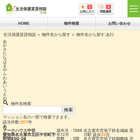
0
0
tog
お気に入り
閲覧履歴
me
HOME
物件検索
お問い合わせ
生活保護賃貸相談
物件名から探す
物件名から探す:あ行
あ
か
さ
た
な
は
ま
や
ら
わ
あ
い
う
え
お
物件名検索
マンション名の一部で検索できます。
該当件数:
207
件
あ
アークハウス中切
築年月：1988
名古屋市営地下鉄名城線
黒
愛知県名古屋市北区中切町字
年12月
川駅
徒歩
22
分
野間850-28
階数 ：5階
名古屋市営地下鉄鶴舞線
庄