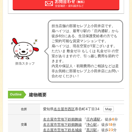
担当店舗の部屋セレブ上小田井店です。
扇ハイツは、最寄り駅の「庄内通駅」から
徒歩6分にある、生活保護受給者の方でも
ご契約可能な賃貸マンションです。
扇ハイツは、現在空室が1室ございます。
ただいま 敷金ゼロ もしくは 礼金ゼロ の空
室がありますので、引っ越し費用を節約で
きます。
担当スタッフ
内見や保証人・初期費用のご相談などは是
非お気軽に部屋セレブ上小田井店にお問い
合わせください！
建物概要
Outline
愛知県
名古屋市
西区
香呑町4丁目34
Map
住所
名古屋市営地下鉄鶴舞線
『
庄内通駅
』 徒歩
6
分
名古屋市営地下鉄鶴舞線
『
浄心駅
』 徒歩
18
分
交通
名古屋市営地下鉄名城線
『
黒川駅
』 徒歩
23
分