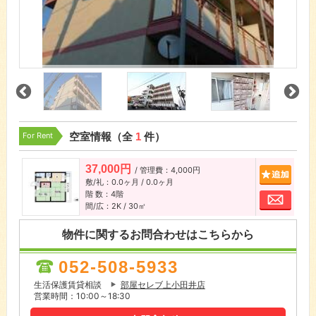
For Rent
空室情報（全
1
件）
37,000円
/ 管理費：4,000円
追加
敷/礼：0.0ヶ月 / 0.0ヶ月
階 数：4階
お問
間/広：2K / 30㎡
物件に関するお問合わせはこちらから
052-508-5933
生活保護賃貸相談
部屋セレブ上小田井店
営業時間：10:00～18:30