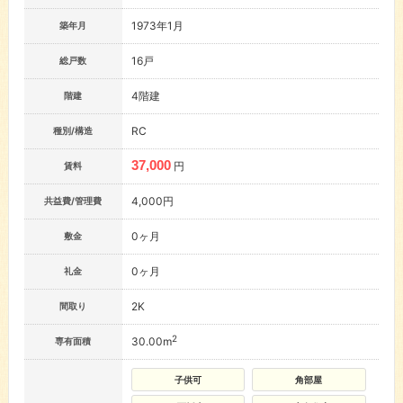
1973年1月
築年月
16戸
総戸数
4階建
階建
RC
種別/構造
37,000
円
賃料
4,000円
共益費/管理費
0ヶ月
敷金
0ヶ月
礼金
2K
間取り
2
30.00m
専有面積
子供可
角部屋