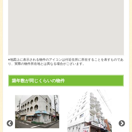
※地図上に表示される物件のアイコンは付近住所に所在することを表すものであ
り、実際の物件所在地とは異なる場合がございます。
築年数が同じくらいの物件
マンシ
名古屋
『中村
間取り
賃料：