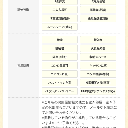
2面採光
3方角住宅
建物特徴
二人入居可
高齢者(相談)
IT重税対応物件
生活保護者対応
ルームシェア(対応)
給湯
押入れ
駐輪場
火災報知器
陽当り良好
収納スペース
部屋設備
コンロ設置可
キッチンに窓
エアコン(1台)
コンロ種類(都市)
バス・トイレ別室
洗濯機置き場(室外)
ベランダ・バルコニー
UHF(地デジアンテナ対応)
※こちらのお部屋情報の他にも空き部屋・空き予
定のお部屋もございますので、メールやお電話に
てお問い合わせください。
※掲載している物件がご成約している場合もござ
いますのでご了承ください。
※掲載詳細に相違がある場合は、弊社スタッフの