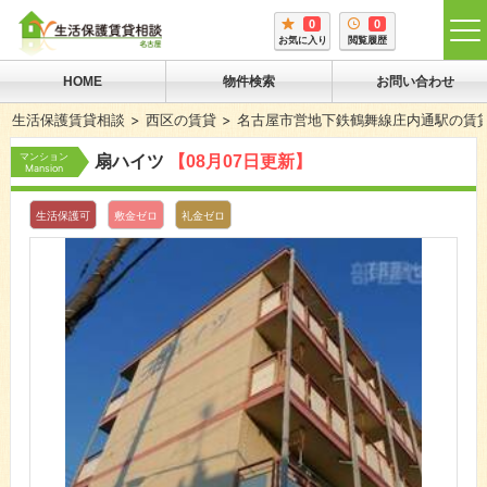
0
0
tog
お気に入り
閲覧履歴
me
HOME
物件検索
お問い合わせ
生活保護賃貸相談
西区の賃貸
名古屋市営地下鉄鶴舞線庄内通駅の賃
マンション
扇ハイツ
【08月07日更新】
Mansion
生活保護可
敷金ゼロ
礼金ゼロ