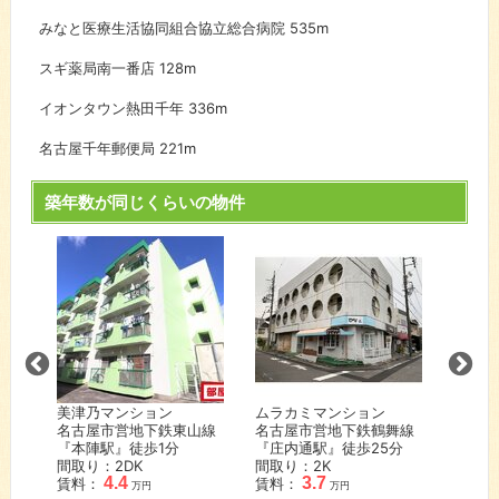
みなと医療生活協同組合協立総合病院
535m
スギ薬局南一番店
128m
イオンタウン熱田千年
336m
名古屋千年郵便局
221m
築年数が同じくらいの物件
美津乃マンション
ムラカミマンション
ホワイ
山線
名古屋市営地下鉄東山線
名古屋市営地下鉄鶴舞線
名鉄名
分
『本陣駅』徒歩
1
分
『庄内通駅』徒歩
25
分
『神宮
間取り：2DK
間取り：2K
間取り
4.4
3.7
賃料：
賃料：
賃料：
万円
万円