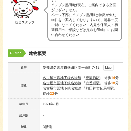
ｆメゾン熱田Ⅱは現在、ご案内できる空室
がございません。
ページ下部にｆメゾン熱田Ⅱと特徴が似た
物件をご案内しておりますので、是非一度
担当スタッフ
ご覧になってください。内見や保証人・初
期費用のご相談などは是非お気軽ににお問
い合わせください！
建物概要
Outline
愛知県
名古屋市
熱田区
南一番町7-12
Map
住所
名古屋市営地下鉄名港線
『
東海通駅
』 徒歩
14
分
名古屋市営地下鉄名港線
『
六番町駅
』 徒歩
18
分
交通
名古屋市営地下鉄名城線
『
熱田神宮伝馬町駅
』
徒歩
22
分
1971年1月
築年月
-
総戸数
3階建
階建