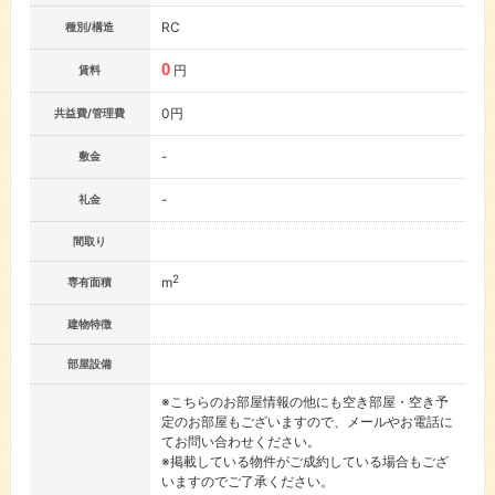
RC
種別/構造
0
円
賃料
0円
共益費/管理費
-
敷金
-
礼金
間取り
2
m
専有面積
建物特徴
部屋設備
※こちらのお部屋情報の他にも空き部屋・空き予
定のお部屋もございますので、メールやお電話に
てお問い合わせください。
※掲載している物件がご成約している場合もござ
いますのでご了承ください。