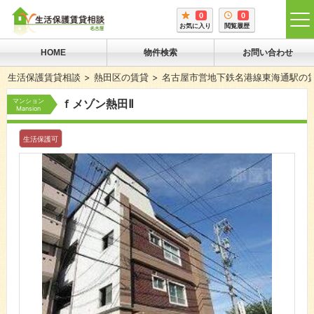
0
0
tog
お気に入り
閲覧履歴
me
HOME
物件検索
お問い合わせ
生活保護賃貸相談
熱田区の賃貸
名古屋市営地下鉄名港線東海通駅の
マンション
ｆメゾン熱田Ⅱ
Mansion
生活保護可