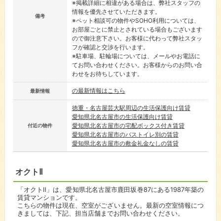
※掲載詳細に相違がある場合は、弊社スタッフの
情報を優先させていただきます。
備考
※ペット相談可の物件やSOHO利用については、
お部屋ごとに禁止とされている場合もございます
ので御注意下さい。お客様に代わって弊社スタッ
フが確認と交渉を行います。
※駐車場、駐輪場については、メールやお電話に
てお問い合わせください。お客様からのお問い合
わせをお待ちしています。
の最新情報はこちら
最新情報
徳重・名古屋芸大駅周辺の生活保護向け賃貸
愛知県北名古屋市の生活保護向け賃貸
愛知県北名古屋市の宅配ボックス付き賃貸
付近の物件
愛知県北名古屋市のバストイレ別の賃貸
愛知県北名古屋市の敷金礼金なしの賃貸
オクトⅡ
「オクトⅡ」は、愛知県北名古屋市鹿田坂巻87にある1987年築の
賃貸マンションです。
こちらの物件は現在、空室がございません。最新の空室情報につ
きましては、下記、担当店舗までお問い合わせください。