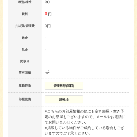
RC
種別/構造
0
円
賃料
0円
共益費/管理費
-
敷金
-
礼金
間取り
2
m
専有面積
建物特徴
管理形態(巡回)
部屋設備
駐輪場
※こちらのお部屋情報の他にも空き部屋・空き予
定のお部屋もございますので、メールやお電話に
てお問い合わせください。
※掲載している物件がご成約している場合もござ
いますのでご了承ください。