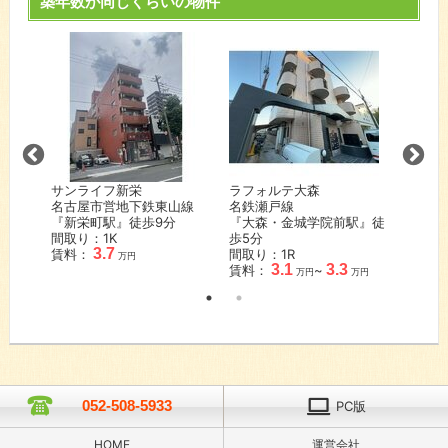
築年数が同じくらいの物件
サンライフ新栄
ラフォルテ大森
シャト
山線
名古屋市営地下鉄東山線
名鉄瀬戸線
名古屋
『新栄町駅』徒歩
9
分
『大森・金城学院前駅』徒
『塩釜
間取り：1K
歩
5
分
間取り
3.7
賃料：
間取り：1R
賃料：
万円
3.1
3.3
賃料：
~
万円
万円
052-508-5933
PC版
HOME
運営会社