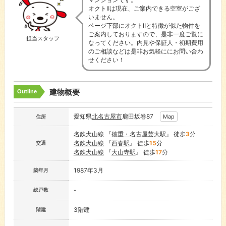
オクトⅡは現在、ご案内できる空室がござ
いません。
ページ下部にオクトⅡと特徴が似た物件を
ご案内しておりますので、是非一度ご覧に
担当スタッフ
なってください。内見や保証人・初期費用
のご相談などは是非お気軽ににお問い合わ
せください！
建物概要
Outline
愛知県
北名古屋市
鹿田坂巻87
Map
住所
名鉄犬山線
『
徳重・名古屋芸大駅
』 徒歩
3
分
名鉄犬山線
『
西春駅
』 徒歩
15
分
交通
名鉄犬山線
『
大山寺駅
』 徒歩
17
分
1987年3月
築年月
-
総戸数
3階建
階建