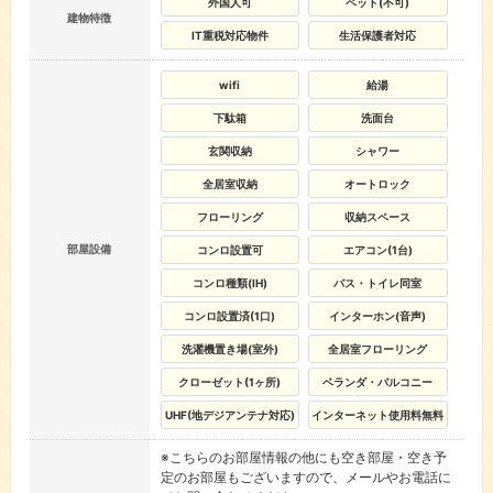
外国人可
ペット(不可)
建物特徴
IT重税対応物件
生活保護者対応
wifi
給湯
下駄箱
洗面台
玄関収納
シャワー
全居室収納
オートロック
フローリング
収納スペース
部屋設備
コンロ設置可
エアコン(1台)
コンロ種類(IH)
バス・トイレ同室
コンロ設置済(1口)
インターホン(音声)
洗濯機置き場(室外)
全居室フローリング
クローゼット(1ヶ所)
ベランダ・バルコニー
UHF(地デジアンテナ対応)
インターネット使用料無料
※こちらのお部屋情報の他にも空き部屋・空き予
定のお部屋もございますので、メールやお電話に