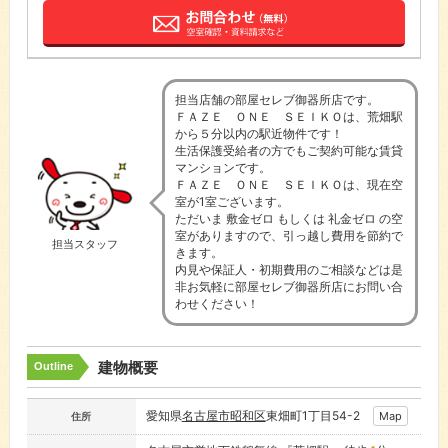
担当店舗の部屋セレブ御器所店です。
ＦＡＺＥ ＯＮＥ ＳＥＩＫＯは、荒畑駅
から５分以内の駅近物件です！
生活保護受給者の方でもご契約可能な賃貸
マンションです。
ＦＡＺＥ ＯＮＥ ＳＥＩＫＯは、現在空
室が1室ございます。
ただいま 敷金ゼロ もしくは 礼金ゼロ の空
室がありますので、引っ越し費用を節約で
担当スタッフ
きます。
内見や保証人・初期費用のご相談などは是
非お気軽に部屋セレブ御器所店にお問い合
わせください！
建物概要
Outline
愛知県
名古屋市
昭和区
東畑町1丁目54-2
Map
住所