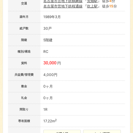
名古屋市営地下鉄鶴舞線
『
荒畑駅
』 徒歩
4
分
交通
名古屋市営地下鉄桜通線
『
吹上駅
』 徒歩
15
分
1989年3月
築年月
30戸
総戸数
5階建
階建
RC
種別/構造
30,000
円
賃料
4,000円
共益費/管理費
0ヶ月
敷金
0ヶ月
礼金
1R
間取り
2
17.22m
専有面積