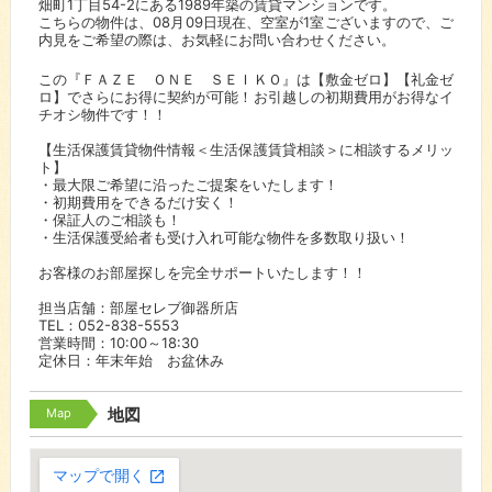
畑町1丁目54-2にある1989年築の賃貸マンションです。
こちらの物件は、08月09日現在、空室が1室ございますので、ご
内見をご希望の際は、お気軽にお問い合わせください。
この『ＦＡＺＥ ＯＮＥ ＳＥＩＫＯ』は【敷金ゼロ】【礼金ゼ
ロ】でさらにお得に契約が可能！お引越しの初期費用がお得なイ
チオシ物件です！！
【生活保護賃貸物件情報＜生活保護賃貸相談＞に相談するメリッ
ト】
・最大限ご希望に沿ったご提案をいたします！
・初期費用をできるだけ安く！
・保証人のご相談も！
・生活保護受給者も受け入れ可能な物件を多数取り扱い！
お客様のお部屋探しを完全サポートいたします！！
担当店舗：部屋セレブ御器所店
TEL：052-838-5553
営業時間：10:00～18:30
定休日：年末年始 お盆休み
Map
地図