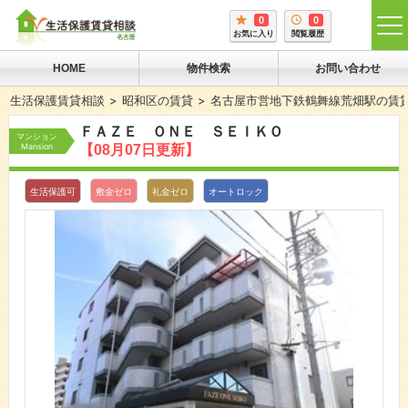
0
0
tog
お気に入り
閲覧履歴
me
HOME
物件検索
お問い合わせ
生活保護賃貸相談
昭和区の賃貸
名古屋市営地下鉄鶴舞線荒畑駅の賃
ＦＡＺＥ ＯＮＥ ＳＥＩＫＯ
マンション
Mansion
【08月07日更新】
生活保護可
敷金ゼロ
礼金ゼロ
オートロック