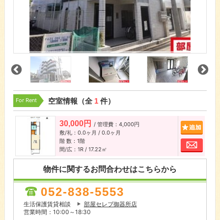
For Rent
空室情報（全
1
件）
30,000円
/ 管理費：4,000円
追加
敷/礼：0.0ヶ月 / 0.0ヶ月
階 数：1階
お問
間/広：1R / 17.22㎡
物件に関するお問合わせはこちらから
052-838-5553
生活保護賃貸相談
部屋セレブ御器所店
営業時間：10:00～18:30