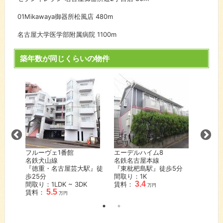
01Mikawaya御器所松風店
480m
名古屋大学医学部附属病院
1100m
築年数が同じくらいの物件
シャト
名古屋
駅』徒
『塩釜
間取り
賃料：
万円
フルーヴェ1番館
エーデルハイム8
名鉄犬山線
名鉄名古屋本線
『徳重・名古屋芸大駅』徒
『東枇杷島駅』徒歩
5
分
歩
25
分
間取り：1K
3.4
間取り：1LDK ~ 3DK
賃料：
万円
5.5
賃料：
万円