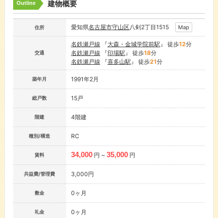
建物概要
Outline
愛知県
名古屋市
守山区
八剣2丁目1515
Map
住所
名鉄瀬戸線
『
大森・金城学院前駅
』 徒歩
12
分
名鉄瀬戸線
『
印場駅
』 徒歩
18
分
交通
名鉄瀬戸線
『
喜多山駅
』 徒歩
21
分
1991年2月
築年月
15戸
総戸数
4階建
階建
RC
種別/構造
34,000
35,000
円 ~
円
賃料
3,000円
共益費/管理費
0ヶ月
敷金
0ヶ月
礼金