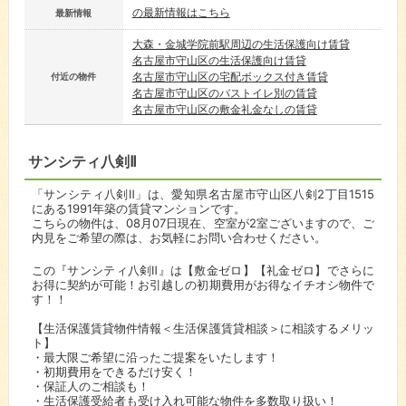
の最新情報はこちら
最新情報
大森・金城学院前駅周辺の生活保護向け賃貸
名古屋市守山区の生活保護向け賃貸
名古屋市守山区の宅配ボックス付き賃貸
付近の物件
名古屋市守山区のバストイレ別の賃貸
名古屋市守山区の敷金礼金なしの賃貸
サンシティ八剣Ⅱ
「サンシティ八剣Ⅱ」は、愛知県名古屋市守山区八剣2丁目1515
にある1991年築の賃貸マンションです。
こちらの物件は、08月07日現在、空室が2室ございますので、ご
内見をご希望の際は、お気軽にお問い合わせください。
この『サンシティ八剣Ⅱ』は【敷金ゼロ】【礼金ゼロ】でさらに
お得に契約が可能！お引越しの初期費用がお得なイチオシ物件で
す！！
【生活保護賃貸物件情報＜生活保護賃貸相談＞に相談するメリッ
ト】
・最大限ご希望に沿ったご提案をいたします！
・初期費用をできるだけ安く！
・保証人のご相談も！
・生活保護受給者も受け入れ可能な物件を多数取り扱い！