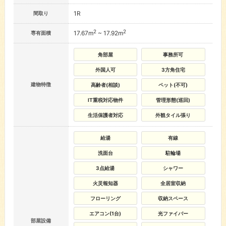
1R
間取り
2
2
17.67m
~ 17.92m
専有面積
角部屋
事務所可
外国人可
3方角住宅
建物特徴
高齢者(相談)
ペット(不可)
IT重税対応物件
管理形態(巡回)
生活保護者対応
外観タイル張り
給湯
有線
洗面台
駐輪場
3点給湯
シャワー
火災報知器
全居室収納
フローリング
収納スペース
エアコン(1台)
光ファイバー
部屋設備