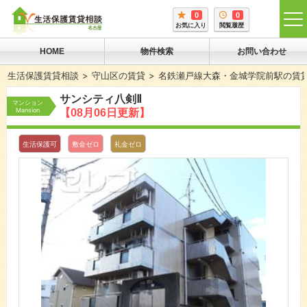
0
0
tog
お気に入り
閲覧履歴
me
HOME
物件検索
お問い合わせ
生活保護賃貸相談
守山区の賃貸
名鉄瀬戸線大森・金城学院前駅の賃
サンシティ八剣Ⅱ
マンション
Mansion
【08月06日更新】
生活保護可
敷金ゼロ
礼金ゼロ