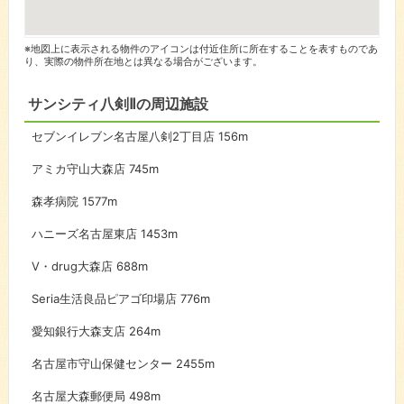
※地図上に表示される物件のアイコンは付近住所に所在することを表すものであ
り、実際の物件所在地とは異なる場合がございます。
サンシティ八剣Ⅱの周辺施設
セブンイレブン名古屋八剣2丁目店
156m
アミカ守山大森店
745m
森孝病院
1577m
ハニーズ名古屋東店
1453m
V・drug大森店
688m
Seria生活良品ピアゴ印場店
776m
愛知銀行大森支店
264m
名古屋市守山保健センター
2455m
名古屋大森郵便局
498m