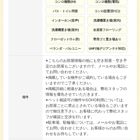
コンロ種類(IH)
コンロ種類(電気)
バス・トイレ同室
コンロ設置済(1口)
インターホン(音声)
洗濯機置き場(室内)
洗濯機置き場(室外)
全居室フローリング
クローゼット(1ヶ所)
専用ゴミ置き場あり
ベランダ・バルコニー
UHF(地デジアンテナ対応)
※こちらのお部屋情報の他にも空き部屋・空き予
定のお部屋もございますので、メールやお電話に
てお問い合わせください。
※掲載している物件がご成約している場合もござ
いますのでご了承ください。
※掲載詳細に相違がある場合は、弊社スタッフの
情報を優先させていただきます。
備考
※ペット相談可の物件やSOHO利用については、
お部屋ごとに禁止とされている場合もございます
ので御注意下さい。お客様に代わって弊社スタッ
フが確認と交渉を行います。
※駐車場、駐輪場については、メールやお電話に
てお問い合わせください。お客様からのお問い合
わせをお待ちしています。