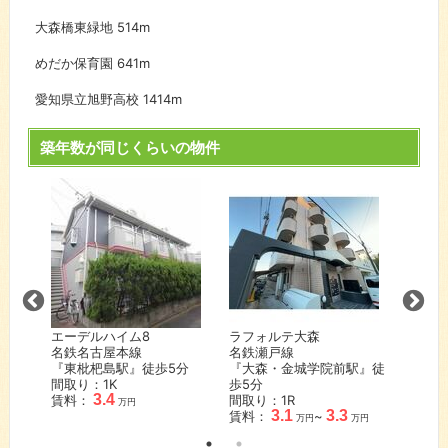
大森橋東緑地
514m
めだか保育園
641m
愛知県立旭野高校
1414m
築年数が同じくらいの物件
旧レオ
NK喜
名鉄瀬
『喜多
間取り
賃料：
万円
エーデルハイム8
ラフォルテ大森
名鉄名古屋本線
名鉄瀬戸線
『東枇杷島駅』徒歩
5
分
『大森・金城学院前駅』徒
間取り：1K
歩
5
分
3.4
賃料：
間取り：1R
万円
3.1
3.3
賃料：
~
万円
万円