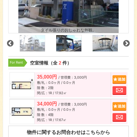
タイル張りのおしゃれな外観。
For Rent
空室情報（全
2
件）
35,000円
/ 管理費：3,000円
追加
敷/礼：0.0ヶ月 / 0.0ヶ月
階 数：2階
お問
間/広：1R / 17.92㎡
34,000円
/ 管理費：3,000円
追加
敷/礼：0.0ヶ月 / 0.0ヶ月
階 数：4階
お問
間/広：1R / 17.67㎡
物件に関するお問合わせはこちらから