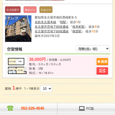
生活保護可
敷金ゼロ
礼金ゼロ
愛知県名古屋市南区西桜町8-5
名鉄名古屋本線
『
桜駅
』 徒歩
1
分
名古屋市営地下鉄桜通線
『
桜本町駅
』 徒歩
5
分
名古屋市営地下鉄桜通線
『
鶴里駅
』 徒歩
12
分
築年月2007年3月
空室情報
36,000円
/ 管理費：4,000円
追加
敷/礼：0.0ヶ月 / 0.0ヶ月
階 数：2階
お問
間/広：1K / 18.61㎡
1
建物
棟中 1～1棟表示
052-526-4545
PC版