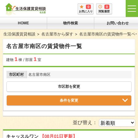
0
0
tog
お気に入り
閲覧履歴
me
HOME
物件検索
お問い合わせ
生活保護賃貸相談
名古屋市から探す
名古屋市南区の賃貸物件一覧ペ
名古屋市南区の賃貸物件一覧
1
1
建物
棟 / 部屋
室
市区町村
名古屋市南区
市区郡を変更
条件を変更
並び替え：
キャッスルワン
【08月01日更新】