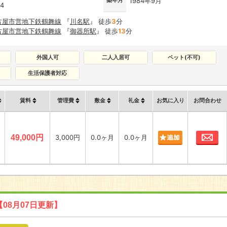
築年月
1984年9月
-4
古屋市営地下鉄鶴舞線
『
川名駅
』 徒歩
3
分
古屋市営地下鉄鶴舞線
『
御器所駅
』 徒歩
13
分
外国人可
二人入居可
ペット(不可)
生活保護者対応
賃料
管理費
敷金
礼金
お気に入り
お問合わせ
お
49,000円
3,000円
0.0ヶ月
0.0ヶ月
【08月07日更新】