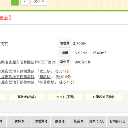
1
2
次へ »
日更新】
7
管理費
3,700円
万円
2
2
面積
16.92m
~ 17.40m
知県
名古屋市
昭和区
折戸町2丁目29
築年月
1988年5月
古屋市営地下鉄桜通線
『
吹上駅
』 徒歩
11
分
古屋市営地下鉄鶴舞線
『
川名駅
』 徒歩
14
分
古屋市営地下鉄鶴舞線
『
御器所駅
』 徒歩
15
分
高齢者(相談)
ペット(不可)
IT重税対応物件
賃料
管理費
敷金
礼金
お気に入り
お問合わせ