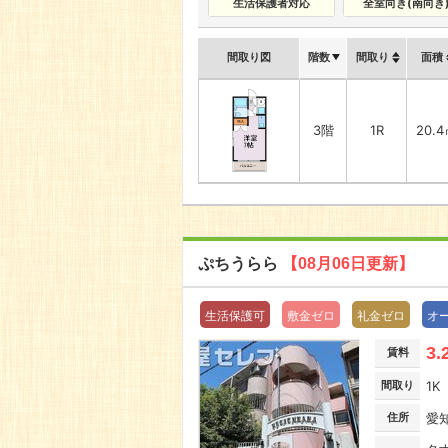
生活保護者対応
全室向き(南向き
間取り図
階数
間取り
面積
3階
1R
20.
ぷちうらら
【08月06日更新】
生活保護可
敷金ゼロ
礼金ゼロ
オ
3.
賃料
間取り
1K
住所
愛