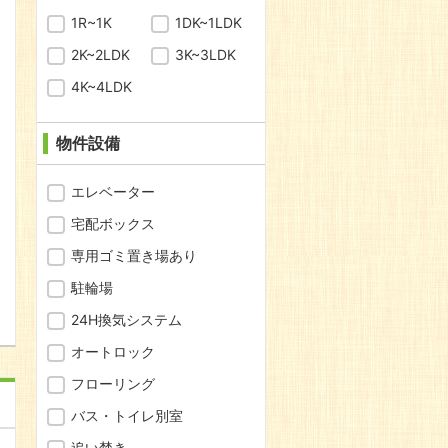
1R~1K
1DK~1LDK
2K~2LDK
3K~3LDK
4K~4LDK
物件設備
エレベーター
宅配ボックス
専用ゴミ置き場あり
問合わせ
駐輪場
24H換気システム
オートロック
フローリング
バス・トイレ別室
追い焚き