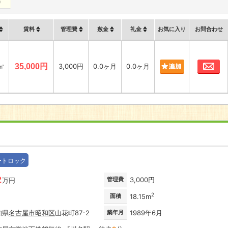
)
賃料
管理費
敷金
礼金
お気に入り
お問合わせ
お
4㎡
35,000円
3,000円
0.0ヶ月
0.0ヶ月
ートロック
2
管理費
3,000円
万円
2
面積
18.15m
知県
名古屋市
昭和区
山花町87-2
築年月
1989年6月