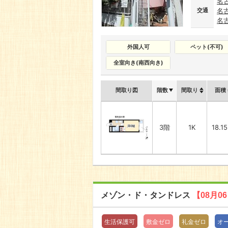
名
交通
名
名
外国人可
ペット(不可)
全室向き(南西向き)
間取り図
階数
間取り
面積
3階
1K
18.1
メゾン・ド・タンドレス
【08月0
生活保護可
敷金ゼロ
礼金ゼロ
オ