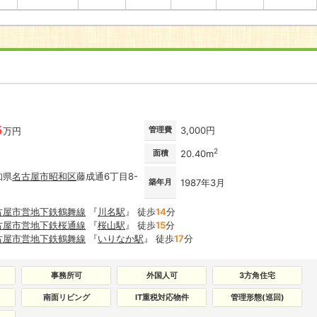
】
5
管理費
3,000円
万円
2
面積
20.40m
知県
名古屋市
昭和区
藤成通6丁目8-
築年月
1987年3月
古屋市営地下鉄鶴舞線
『
川名駅
』 徒歩
14
分
古屋市営地下鉄桜通線
『
桜山駅
』 徒歩
15
分
古屋市営地下鉄鶴舞線
『
いりなか駅
』 徒歩
17
分
事務所可
外国人可
3方角住宅
南面リビング
IT重税対応物件
管理形態(巡回)