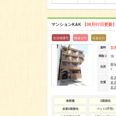
マンションK&K
【08月07日更新
生活保護可
敷金ゼロ
礼金ゼロ
3.
賃料
間取り
1R
愛
住所
1
名
交通
名
名
角部屋
2面採光
全室2面採光
ペット(不可)