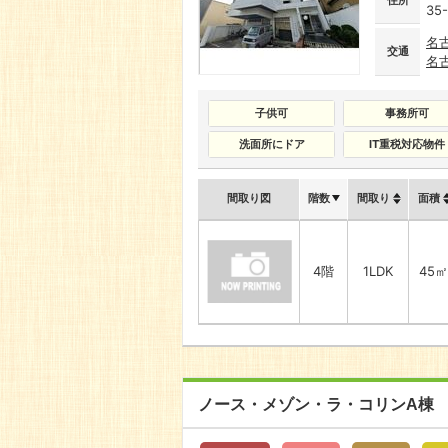
住所
35
名
交通
名
子供可
事務所可
洗面所にドア
IT重税対応物件
間取り図
階数
間取り
面積
4階
1LDK
45㎡
ノース・メゾン・ラ・コリンA棟