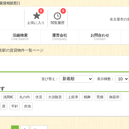
賃貸相談窓口
0
0
名古屋市の生
お気に入り
閲覧履歴
沿線検索
運営会社
お問合わせ
Line Search
Company
Contact
名駅の賃貸物件一覧ページ
並び替え：
表示棟数：
探す
浅間町
丸の内
伏見
大須観音
上前津
鶴舞
荒畑
御器所
原
平針
赤池