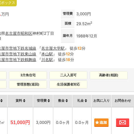
配ボックス
1
管理費
3,000円
万円
2
面積
29.52m
知県
名古屋市
昭和区
神村町2丁目
築年月
1988年12月
1
古屋市営地下鉄名城線
『
名古屋大学駅
』 徒歩
12
分
古屋市営地下鉄東山線
『
本山駅
』 徒歩
12
分
古屋市営地下鉄鶴舞線
『
川名駅
』 徒歩
18
分
3方角住宅
二人入居可
高齢者(相談)
管理形態(巡回)
生活保護者対応
賃料
管理費
敷金
礼金
お気に入り
お問合わせ
お
2㎡
51,000円
3,000円
0.0ヶ月
0.0ヶ月