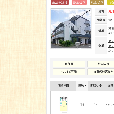
生活保護可
敷金ゼロ
礼金ゼロ
宅
5.
賃料
間取り
1R
愛
住所
41-
名
交通
名
名
角部屋
外国人可
ペット(不可)
IT重税対応物件
間取り図
階数
間取り
面積
1階
1R
29.5