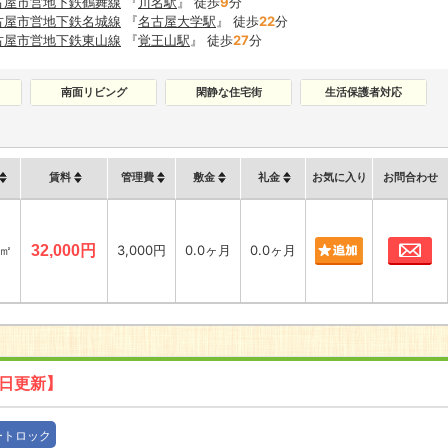
古屋市営地下鉄鶴舞線
『
川名駅
』 徒歩
9
分
古屋市営地下鉄名城線
『
名古屋大学駅
』 徒歩
22
分
古屋市営地下鉄東山線
『
覚王山駅
』 徒歩
27
分
南面リビング
閑静な住宅街
生活保護者対応
賃料
管理費
敷金
礼金
お気に入り
お問合わせ
お
5㎡
32,000円
3,000円
0.0ヶ月
0.0ヶ月
6日更新】
ートロック