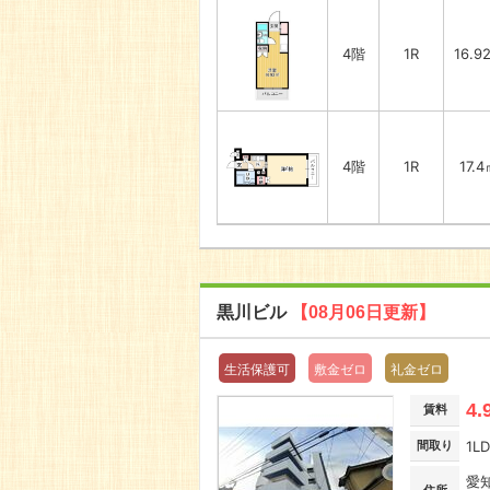
4階
1R
16.9
4階
1R
17.
黒川ビル
【08月06日更新】
生活保護可
敷金ゼロ
礼金ゼロ
4.
賃料
間取り
1L
愛