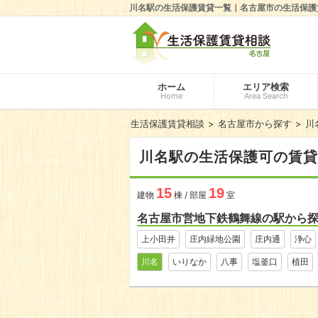
川名駅の生活保護賃貸一覧｜名古屋市の生活保護
ホーム
エリア検索
Home
Area Search
生活保護賃貸相談
名古屋市から探す
川
川名駅の生活保護可の賃貸
15
19
建物
棟 / 部屋
室
名古屋市営地下鉄鶴舞線の駅から
上小田井
庄内緑地公園
庄内通
浄心
川名
いりなか
八事
塩釜口
植田