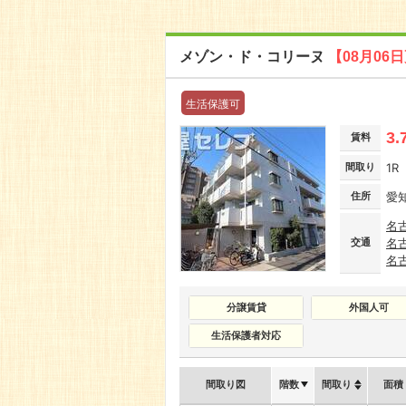
メゾン・ド・コリーヌ
【08月06
生活保護可
3.
賃料
間取り
1R
住所
愛
名
交通
名
名
分譲賃貸
外国人可
生活保護者対応
間取り図
階数
間取り
面積