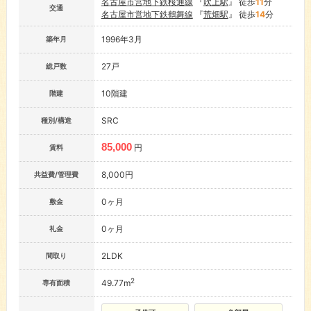
名古屋市営地下鉄桜通線
『
吹上駅
』 徒歩
11
分
交通
名古屋市営地下鉄鶴舞線
『
荒畑駅
』 徒歩
14
分
1996年3月
築年月
27戸
総戸数
10階建
階建
SRC
種別/構造
85,000
円
賃料
8,000円
共益費/管理費
0ヶ月
敷金
0ヶ月
礼金
2LDK
間取り
2
49.77m
専有面積