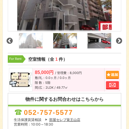
For Rent
空室情報（全
1
件）
85,000円
/ 管理費：8,000円
追加
敷/礼：0.0ヶ月 / 0.0ヶ月
階 数：5階
お問
間/広：2LDK / 49.77㎡
物件に関するお問合わせはこちらから
052-757-5577
生活保護賃貸相談
部屋セレブ覚王山店
営業時間：10:00～18:30