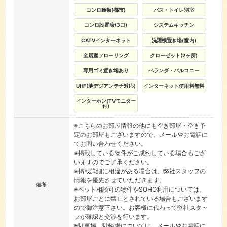
コンロ種類(都市)
バス・トイレ別室
コンロ設置済(3口)
システムキッチン
CATVインターネット
洗濯機置き場(室内)
全居室フローリング
クローゼット(2ヶ所)
専用ゴミ置き場あり
ベランダ・バルコニー
UHF(地デジアンテナ対応)
インターネット使用料無料
インターホン(TVモニター
付)
※こちらのお部屋情報の他にも空き部屋・空き予
定のお部屋もございますので、メールやお電話に
てお問い合わせください。
※掲載している物件がご成約している場合もござ
いますのでご了承ください。
※掲載詳細に相違がある場合は、弊社スタッフの
情報を優先させていただきます。
備考
※ペット相談可の物件やSOHO利用については、
お部屋ごとに禁止とされている場合もございます
ので御注意下さい。お客様に代わって弊社スタッ
フが確認と交渉を行います。
※駐車場、駐輪場については、メールやお電話に