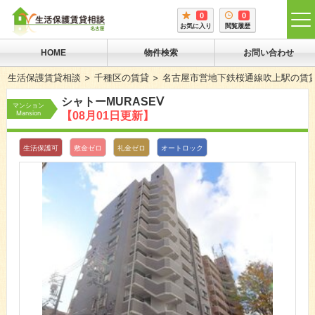
0
0
tog
お気に入り
閲覧履歴
me
HOME
物件検索
お問い合わせ
生活保護賃貸相談
千種区の賃貸
名古屋市営地下鉄桜通線吹上駅の賃
シャトーMURASEⅤ
マンション
Mansion
【08月01日更新】
生活保護可
敷金ゼロ
礼金ゼロ
オートロック