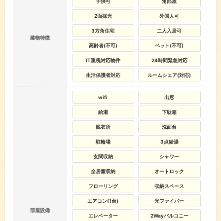
子供可
角部屋
2面採光
外国人可
3方角住宅
二人入居可
建物特徴
高齢者(不可)
ペット(不可)
IT重税対応物件
24時間緊急対応
生活保護者対応
ルームシェア(対応)
wifi
出窓
給湯
下駄箱
脱衣所
洗面台
駐輪場
3点給湯
玄関収納
シャワー
全居室収納
オートロック
フローリング
収納スペース
エアコン(1台)
光ファイバー
部屋設備
エレベーター
2Wayバルコニー