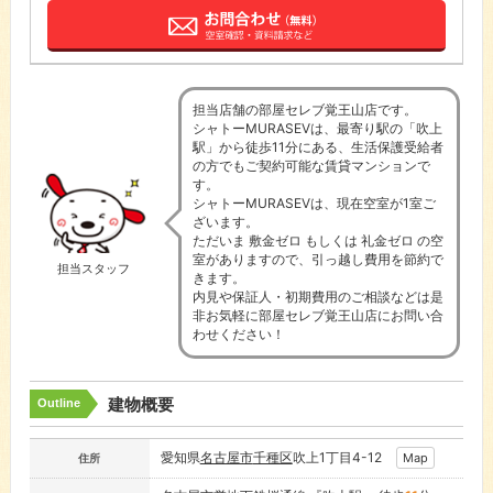
担当店舗の部屋セレブ覚王山店です。
シャトーMURASEⅤは、最寄り駅の「吹上
駅」から徒歩11分にある、生活保護受給者
の方でもご契約可能な賃貸マンションで
す。
シャトーMURASEⅤは、現在空室が1室ご
ざいます。
ただいま 敷金ゼロ もしくは 礼金ゼロ の空
室がありますので、引っ越し費用を節約で
担当スタッフ
きます。
内見や保証人・初期費用のご相談などは是
非お気軽に部屋セレブ覚王山店にお問い合
わせください！
建物概要
Outline
愛知県
名古屋市
千種区
吹上1丁目4-12
Map
住所