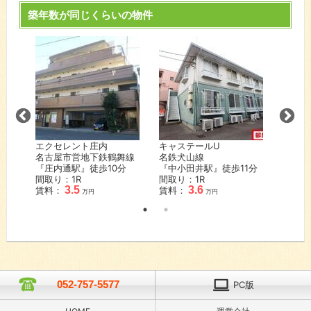
築年数が同じくらいの物件
コーポ
城線
名古屋
分
『吹上
間取り
賃料：
エクセレント庄内
キャステールU
名古屋市営地下鉄鶴舞線
名鉄犬山線
『庄内通駅』徒歩
10
分
『中小田井駅』徒歩
11
分
間取り：1R
間取り：1R
3.5
3.6
賃料：
賃料：
万円
万円
052-757-5577
PC版