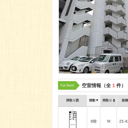
空室情報（全
1
件）
For Rent
間取り図
階数
間取り
面積
6階
1K
25.