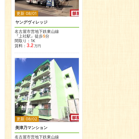
更新 08/01
ヤングヴィレッジ
名古屋市営地下鉄東山線
『上社駅』徒歩
5
分
間取り：1K
3.2
賃料：
万円
更新 08/02
美津乃マンション
名古屋市営地下鉄東山線