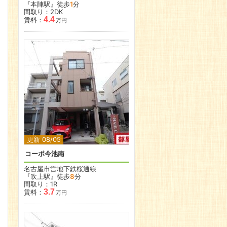
『本陣駅』徒歩
1
分
間取り：2DK
4.4
賃料：
万円
更新 08/05
コーポ今池南
名古屋市営地下鉄桜通線
『吹上駅』徒歩
8
分
間取り：1R
3.7
賃料：
万円