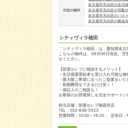
名古屋市天白区の生活
名古屋市天白区の宅配
付近の物件
名古屋市天白区のバス
名古屋市天白区の敷金
シティヴィラ植田
「シティヴィラ植田」は、愛知県名古屋
こちらの物件は、08月06日現在、
せください。
【部屋セレブに相談するメリット】
・生活保護受給者も受け入れ可能な物
・最大限ご希望に沿ったご提案をいた
・初期費用をできるだけ安く！
・保証人のご相談も！
お客様のお部屋探しを完全サポートい
担当店舗：部屋セレブ御器所店
TEL：052-838-5553
営業時間：10:00～18:30 、 定休