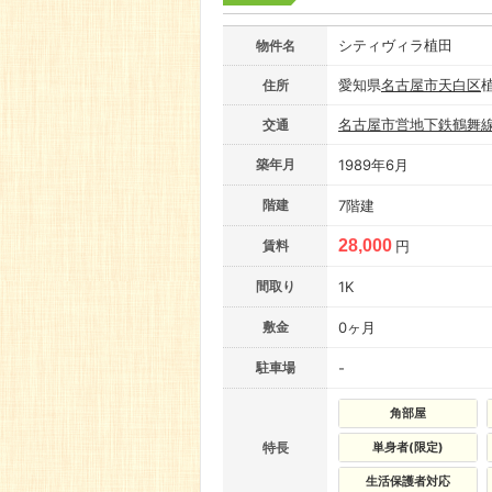
シティヴィラ植田
物件名
愛知県
名古屋市
天白区
住所
名古屋市営地下鉄鶴舞
交通
築年月
1989年6月
階建
7階建
28,000
賃料
円
間取り
1K
敷金
0ヶ月
駐車場
-
角部屋
特長
単身者(限定)
生活保護者対応