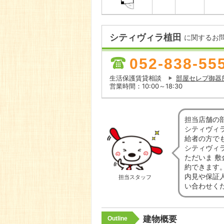
シティヴィラ植田
に関するお
052-838-55
生活保護賃貸相談
部屋セレブ御器
営業時間：10:00～18:30
担当店舗の
シティヴィ
給者の方で
シティヴィ
ただいま 敷
約できます
内見や保証
担当スタッフ
い合わせく
建物概要
Outline