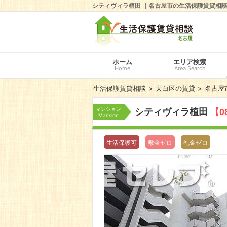
シティヴィラ植田 ｜名古屋市の生活保護賃貸相
ホーム
エリア検索
Home
Area Search
生活保護賃貸相談
天白区の賃貸
名古屋
マンション
シティヴィラ植田
【0
Mansion
生活保護可
敷金ゼロ
礼金ゼロ