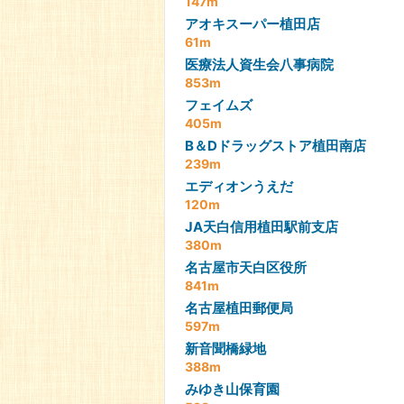
147m
アオキスーパー植田店
61m
医療法人資生会八事病院
853m
フェイムズ
405m
B＆Dドラッグストア植田南店
239m
エディオンうえだ
120m
JA天白信用植田駅前支店
380m
名古屋市天白区役所
841m
名古屋植田郵便局
597m
新音聞橋緑地
388m
みゆき山保育園