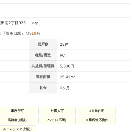
植田南2丁目923
Map
線
『
塩釜口駅
』 徒歩
9
分
総戸数
23戸
種別/構造
RC
共益費/管理費
5,000円
2
専有面積
25.42m
礼金
0ヶ月
事務所可
外国人可
3方角住宅
高齢者(相談)
ペット(不可)
IT重税対応物件
ルームシェア(対応)