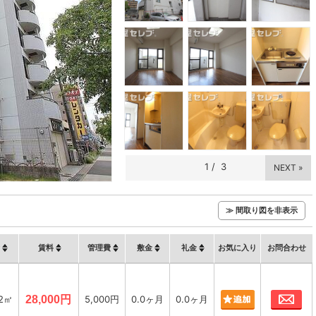
1
/
3
NEXT »
≫ 間取り図を非表示
賃料
管理費
敷金
礼金
お気に入り
お問合わせ
お
42㎡
28,000円
5,000円
0.0ヶ月
0.0ヶ月