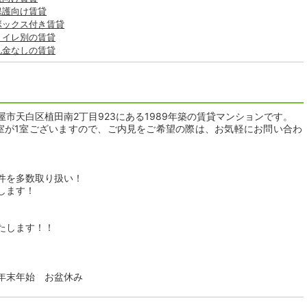
保護向け賃貸
ボックス付き賃貸
トイレ別の賃貸
礼金なしの賃貸
市天白区植田南2丁目923にある1989年築の賃貸マンションです。
空室が1室ございますので、ご内見をご希望の際は、お気軽にお問い合わ
件を多数取り扱い！
します！
たします！！
日：年末年始 お盆休み