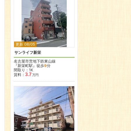
更新 08/05
サンライフ新栄
名古屋市営地下鉄東山線
『新栄町駅』徒歩
9
分
間取り：1K
3.7
賃料：
万円