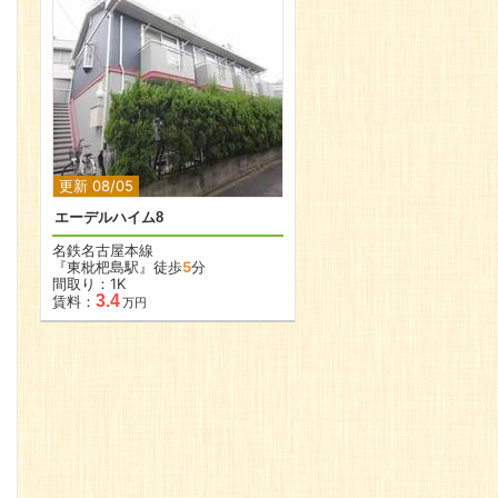
更新 08/05
エーデルハイム8
名鉄名古屋本線
『東枇杷島駅』徒歩
5
分
間取り：1K
3.4
賃料：
万円