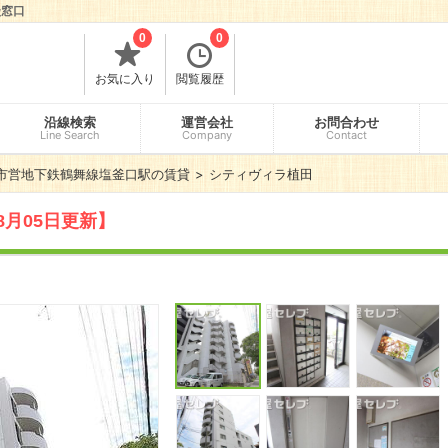
談窓口
0
0
お気に入り
閲覧履歴
沿線検索
運営会社
お問合わせ
Line Search
Company
Contact
市営地下鉄鶴舞線塩釜口駅の賃貸
シティヴィラ植田
8月05日更新】