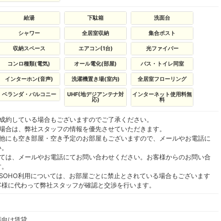
給湯
下駄箱
洗面台
シャワー
全居室収納
集合ポスト
収納スペース
エアコン(1台)
光ファイバー
コンロ種類(電気)
オール電化(部屋)
バス・トイレ同室
インターホン(音声)
洗濯機置き場(室内)
全居室フローリング
ベランダ・バルコニー
UHF(地デジアンテナ対
インターネット使用料無
応)
料
ご成約している場合もございますのでご了承ください。
る場合は、弊社スタッフの情報を優先させていただきます。
の他にも空き部屋・空き予定のお部屋もございますので、メールやお電話に
い。
いては、メールやお電話にてお問い合わせください。お客様からのお問い合
す。
SOHO利用については、お部屋ごとに禁止とされている場合もございます
客様に代わって弊社スタッフが確認と交渉を行います。
護向け賃貸