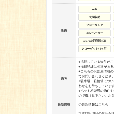
wifi
玄関収納
フローリング
設備
エレベーター
コンロ設置済(1口)
クローゼット(1ヶ所)
※掲載している物件が
※掲載詳細に相違があ
※こちらのお部屋情報
てお問い合わせくださ
備考
※駐車場、駐輪場につ
わせをお待ちしていま
※ペット相談可の物件や
ので御注意下さい。お
の最新情報はこちら
最新情報
塩釜口駅周辺の生活保