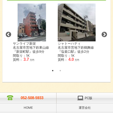
サンライフ新栄
シャトーハティ
ラフォ
名古屋市営地下鉄東山線
名古屋市営地下鉄鶴舞線
名鉄瀬
『新栄町駅』徒歩
9
分
『塩釜口駅』徒歩
2
分
『大森
間取り：1K
間取り：1K
歩
5
分
3.7
4.0
賃料：
賃料：
間取り
万円
万円
賃料：
052-508-5933
PC版
HOME
運営会社