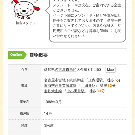
メゾン・ド・Mは現在、ご案内できる空室
がございません。
ページ下部にメゾン・ド・Mと特徴が似た
物件をご案内しておりますので、是非一度
担当スタッフ
ご覧になってください。内見や保証人・初
期費用のご相談などは是非お気軽ににお問
い合わせください！
建物概要
Outline
愛知県
名古屋市
西区
大金町3丁目58
Map
住所
名古屋市営地下鉄鶴舞線
『
庄内通駅
』 徒歩
5
分
東海交通事業城北線
『
小田井駅
』 徒歩
32
分
交通
名鉄犬山線
『
中小田井駅
』 徒歩
33
分
1988年3月
築年月
14戸
総戸数
3階建
階建