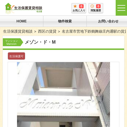
0
0
tog
お気に入り
閲覧履歴
me
HOME
物件検索
お問い合わせ
生活保護賃貸相談
西区の賃貸
名古屋市営地下鉄鶴舞線庄内通駅の賃
マンション
メゾン・ド・M
Mansion
生活保護可