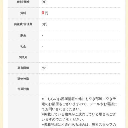
RC
種別/構造
0
円
賃料
0円
共益費/管理費
-
敷金
-
礼金
間取り
2
m
専有面積
建物特徴
部屋設備
※こちらのお部屋情報の他にも空き部屋・空き予
定のお部屋もございますので、メールやお電話に
てお問い合わせください。
※掲載している物件がご成約している場合もござ
いますのでご了承ください。
※掲載詳細に相違がある場合は、弊社スタッフの