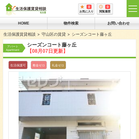
0
0
tog
お気に入り
閲覧履歴
me
HOME
物件検索
お問い合わせ
生活保護賃貸相談
守山区の賃貸
シーズンコート藤ヶ丘
シーズンコート藤ヶ丘
アパート
Apartment
【08月07日更新】
生活保護可
敷金ゼロ
礼金ゼロ