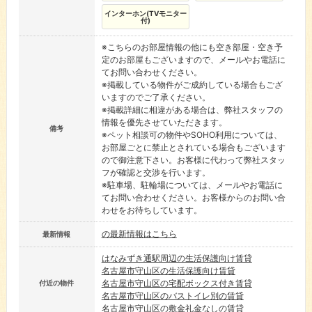
インターホン(TVモニター
付)
※こちらのお部屋情報の他にも空き部屋・空き予
定のお部屋もございますので、メールやお電話に
てお問い合わせください。
※掲載している物件がご成約している場合もござ
いますのでご了承ください。
※掲載詳細に相違がある場合は、弊社スタッフの
情報を優先させていただきます。
備考
※ペット相談可の物件やSOHO利用については、
お部屋ごとに禁止とされている場合もございます
ので御注意下さい。お客様に代わって弊社スタッ
フが確認と交渉を行います。
※駐車場、駐輪場については、メールやお電話に
てお問い合わせください。お客様からのお問い合
わせをお待ちしています。
の最新情報はこちら
最新情報
はなみずき通駅周辺の生活保護向け賃貸
名古屋市守山区の生活保護向け賃貸
名古屋市守山区の宅配ボックス付き賃貸
付近の物件
名古屋市守山区のバストイレ別の賃貸
名古屋市守山区の敷金礼金なしの賃貸