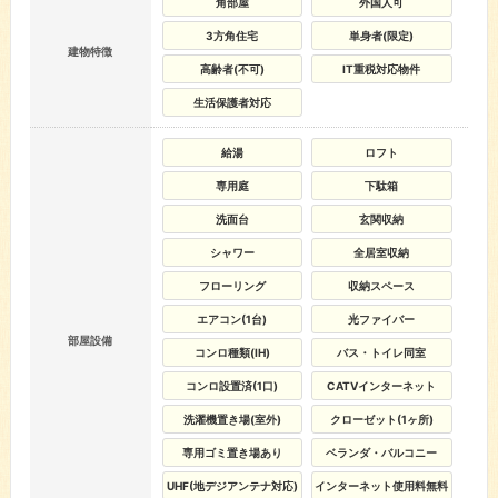
角部屋
外国人可
3方角住宅
単身者(限定)
建物特徴
高齢者(不可)
IT重税対応物件
生活保護者対応
給湯
ロフト
専用庭
下駄箱
洗面台
玄関収納
シャワー
全居室収納
フローリング
収納スペース
エアコン(1台)
光ファイバー
部屋設備
コンロ種類(IH)
バス・トイレ同室
コンロ設置済(1口)
CATVインターネット
洗濯機置き場(室外)
クローゼット(1ヶ所)
専用ゴミ置き場あり
ベランダ・バルコニー
UHF(地デジアンテナ対応)
インターネット使用料無料