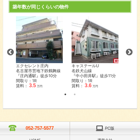
築年数が同じくらいの物件
フルー
通線
名鉄犬
『徳重
歩
25
間取り：
賃料：
エクセレント庄内
キャステールU
名古屋市営地下鉄鶴舞線
名鉄犬山線
『庄内通駅』徒歩
10
分
『中小田井駅』徒歩
11
分
間取り：1R
間取り：1R
3.5
3.6
賃料：
賃料：
万円
万円
052-757-5577
PC版