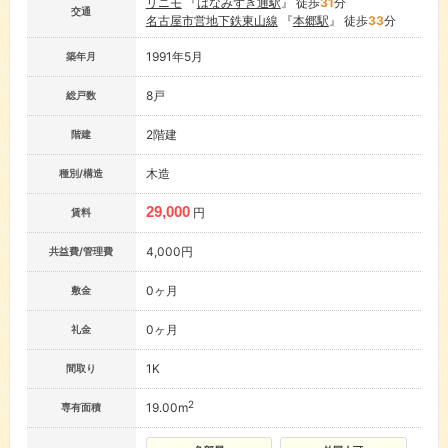
リニモ
『
はなみずき通駅
』 徒歩
31
分
交通
名古屋市営地下鉄東山線
『
本郷駅
』 徒歩
33
分
1991年5月
築年月
8戸
総戸数
2階建
階建
木造
種別/構造
29,000
円
賃料
4,000円
共益費/管理費
0ヶ月
敷金
0ヶ月
礼金
1K
間取り
2
19.00m
専有面積