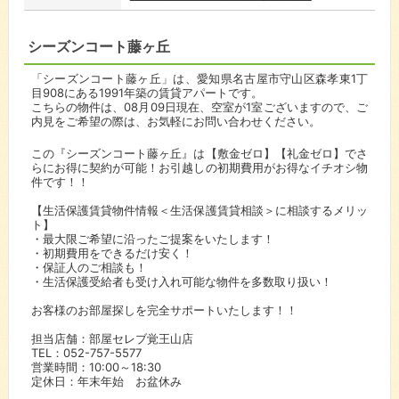
シーズンコート藤ヶ丘
「シーズンコート藤ヶ丘」は、愛知県名古屋市守山区森孝東1丁
目908にある1991年築の賃貸アパートです。
こちらの物件は、08月09日現在、空室が1室ございますので、ご
内見をご希望の際は、お気軽にお問い合わせください。
この『シーズンコート藤ヶ丘』は【敷金ゼロ】【礼金ゼロ】でさ
らにお得に契約が可能！お引越しの初期費用がお得なイチオシ物
件です！！
【生活保護賃貸物件情報＜生活保護賃貸相談＞に相談するメリッ
ト】
・最大限ご希望に沿ったご提案をいたします！
・初期費用をできるだけ安く！
・保証人のご相談も！
・生活保護受給者も受け入れ可能な物件を多数取り扱い！
お客様のお部屋探しを完全サポートいたします！！
担当店舗：部屋セレブ覚王山店
TEL：052-757-5577
営業時間：10:00～18:30
定休日：年末年始 お盆休み