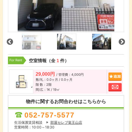
For Rent
空室情報（全
1
件）
29,000円
/ 管理費：4,000円
追加
敷/礼：0.0ヶ月 / 0.0ヶ月
階 数：2階
お問
間/広：1K / 19㎡
物件に関するお問合わせはこちらから
052-757-5577
生活保護賃貸相談
部屋セレブ覚王山店
営業時間：10:00～18:30