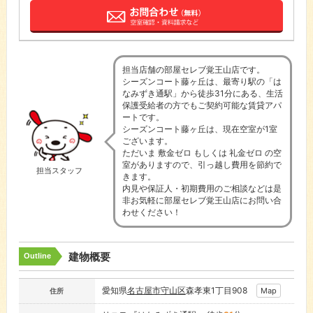
担当店舗の部屋セレブ覚王山店です。
シーズンコート藤ヶ丘は、最寄り駅の「は
なみずき通駅」から徒歩31分にある、生活
保護受給者の方でもご契約可能な賃貸アパ
ートです。
シーズンコート藤ヶ丘は、現在空室が1室
ございます。
ただいま 敷金ゼロ もしくは 礼金ゼロ の空
室がありますので、引っ越し費用を節約で
担当スタッフ
きます。
内見や保証人・初期費用のご相談などは是
非お気軽に部屋セレブ覚王山店にお問い合
わせください！
建物概要
Outline
愛知県
名古屋市
守山区
森孝東1丁目908
Map
住所