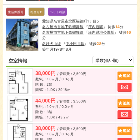
生活保護可
礼金ゼロ
ペット相談
愛知県名古屋市北区福徳町1丁目5
名古屋市営地下鉄鶴舞線
『
庄内通駅
』 徒歩
14
分
名古屋市営地下鉄鶴舞線
『
庄内緑地公園駅
』 徒歩
16
分
名鉄犬山線
『
中小田井駅
』 徒歩
28
分
築年月1978年8月
空室情報
38,000円
/ 管理費：3,500円
追加
敷/礼：1.0ヶ月 / 0.0ヶ月
階 数：2階
お問
間/広：1LDK / 29.16㎡
44,000円
/ 管理費：3,500円
追加
敷/礼：1.0ヶ月 / 0.0ヶ月
階 数：3階
お問
間/広：1LDK / 43.2㎡
38,000円
/ 管理費：3,500円
追加
敷/礼：1.0ヶ月 / 0.0ヶ月
階 数：3階
お問