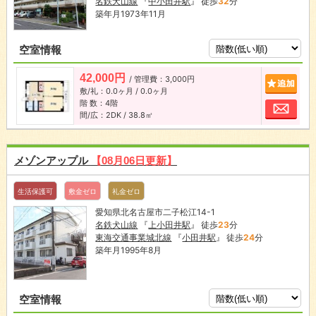
名鉄犬山線
『
中小田井駅
』 徒歩
32
分
築年月1973年11月
空室情報
42,000円
/ 管理費：3,000円
追加
敷/礼：0.0ヶ月 / 0.0ヶ月
階 数：4階
お問
間/広：2DK / 38.8㎡
メゾンアップル
【08月06日更新】
生活保護可
敷金ゼロ
礼金ゼロ
愛知県北名古屋市二子松江14-1
名鉄犬山線
『
上小田井駅
』 徒歩
23
分
東海交通事業城北線
『
小田井駅
』 徒歩
24
分
築年月1995年8月
空室情報