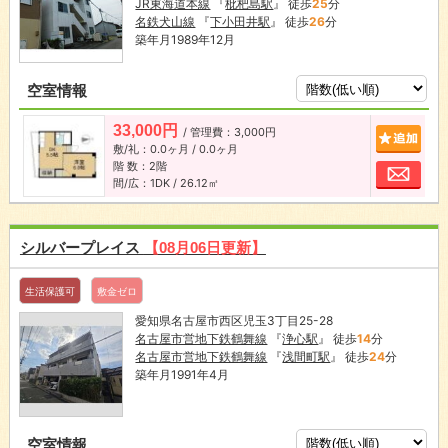
JR東海道本線
『
枇杷島駅
』 徒歩
25
分
名鉄犬山線
『
下小田井駅
』 徒歩
26
分
築年月1989年12月
空室情報
33,000円
/ 管理費：3,000円
追加
敷/礼：0.0ヶ月 / 0.0ヶ月
階 数：2階
お問
間/広：1DK / 26.12㎡
シルバープレイス
【08月06日更新】
生活保護可
敷金ゼロ
愛知県名古屋市西区児玉3丁目25-28
名古屋市営地下鉄鶴舞線
『
浄心駅
』 徒歩
14
分
名古屋市営地下鉄鶴舞線
『
浅間町駅
』 徒歩
24
分
築年月1991年4月
空室情報