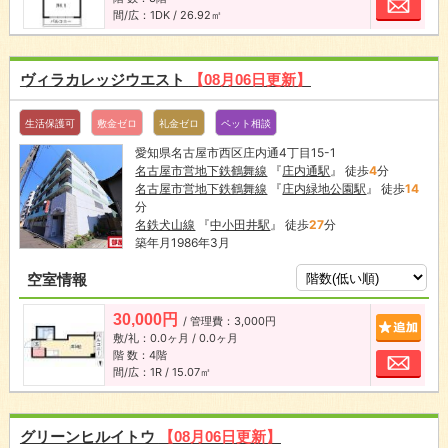
間/広：1DK / 26.92㎡
ヴィラカレッジウエスト
【08月06日更新】
生活保護可
敷金ゼロ
礼金ゼロ
ペット相談
愛知県名古屋市西区庄内通4丁目15-1
名古屋市営地下鉄鶴舞線
『
庄内通駅
』 徒歩
4
分
名古屋市営地下鉄鶴舞線
『
庄内緑地公園駅
』 徒歩
14
分
名鉄犬山線
『
中小田井駅
』 徒歩
27
分
築年月1986年3月
空室情報
30,000円
/ 管理費：3,000円
追加
敷/礼：0.0ヶ月 / 0.0ヶ月
階 数：4階
お問
間/広：1R / 15.07㎡
グリーンヒルイトウ
【08月06日更新】