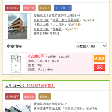
生活保護可
敷金ゼロ
礼金ゼロ
オートロック
愛知県北名古屋市薬師寺山浦53-4
名鉄犬山線
『
徳重・名古屋芸大駅
』 徒歩
8
分
名鉄犬山線
『
大山寺駅
』 徒歩
18
分
名鉄犬山線
『
西春駅
』 徒歩
27
分
築年月1994年10月
空室情報
43,000円
/ 管理費：3,000円
追加
敷/礼：0.0ヶ月 / 0.0ヶ月
階 数：3階
お問
間/広：1R / 24.96㎡
大生コーポ
【08月07日更新】
生活保護可
敷金ゼロ
礼金ゼロ
愛知県清須市阿原宮前96
東海交通事業城北線
『
尾張星の宮駅
』 徒歩
5
分