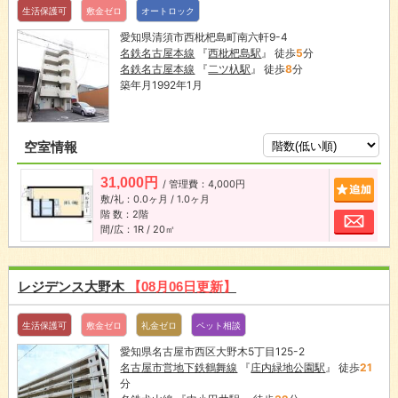
生活保護可
敷金ゼロ
オートロック
愛知県清須市西枇杷島町南六軒9-4
名鉄名古屋本線
『
西枇杷島駅
』 徒歩
5
分
名鉄名古屋本線
『
二ツ杁駅
』 徒歩
8
分
築年月1992年1月
空室情報
31,000円
/ 管理費：4,000円
追加
敷/礼：0.0ヶ月 / 1.0ヶ月
階 数：2階
お問
間/広：1R / 20㎡
レジデンス大野木
【08月06日更新】
生活保護可
敷金ゼロ
礼金ゼロ
ペット相談
愛知県名古屋市西区大野木5丁目125-2
名古屋市営地下鉄鶴舞線
『
庄内緑地公園駅
』 徒歩
21
分