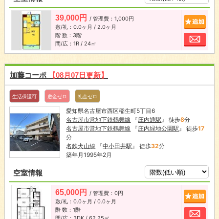
39,000円
/ 管理費：1,000円
追加
敷/礼：0.0ヶ月 / 2.0ヶ月
階 数：3階
お問
間/広：1R / 24㎡
加藤コーポ
【08月07日更新】
生活保護可
敷金ゼロ
礼金ゼロ
愛知県名古屋市西区稲生町5丁目6
名古屋市営地下鉄鶴舞線
『
庄内通駅
』 徒歩
8
分
名古屋市営地下鉄鶴舞線
『
庄内緑地公園駅
』 徒歩
17
分
名鉄犬山線
『
中小田井駅
』 徒歩
32
分
築年月1995年2月
空室情報
65,000円
/ 管理費：0円
追加
敷/礼：0.0ヶ月 / 0.0ヶ月
階 数：1階
お問
間/広：3DK / 62.25㎡