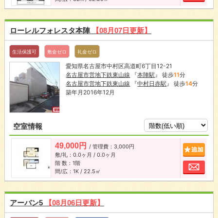
ローレルフォレスタ本陣
【08月07日更新】
生活保護可
敷金ゼロ
礼金ゼロ
愛知県名古屋市中村区高道町6丁目12-21
名古屋市営地下鉄東山線
『
本陣駅
』 徒歩
11
分
名古屋市営地下鉄東山線
『
中村日赤駅
』 徒歩
14
分
築年月2016年12月
空室情報
49,000円
/ 管理費：3,000円
追加
敷/礼：0.0ヶ月 / 0.0ヶ月
階 数：1階
お問
間/広：1K / 22.5㎡
アーバン5
【08月06日更新】