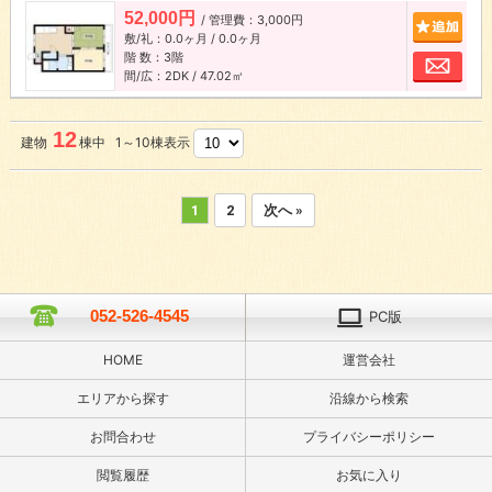
52,000円
/ 管理費：3,000円
追加
敷/礼：0.0ヶ月 / 0.0ヶ月
階 数：3階
お問
間/広：2DK / 47.02㎡
12
建物
棟中 1～10棟表示
1
2
次へ »
052-526-4545
PC版
HOME
運営会社
エリアから探す
沿線から検索
お問合わせ
プライバシーポリシー
閲覧履歴
お気に入り