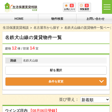
0
0
tog
お気に入り
閲覧履歴
me
HOME
物件検索
お問い合わせ
生活保護賃貸相談
名古屋市から探す
名鉄犬山線の賃貸物件一覧ペー
名鉄犬山線の賃貸物件一覧
12
14
建物
棟 / 部屋
室
路線
名鉄犬山線
駅を選択
条件を変更
並び替え：
ウインズ庄内
【08月06日登録】