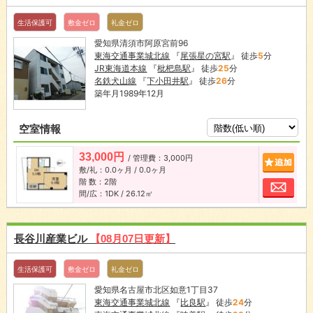
生活保護可
敷金ゼロ
礼金ゼロ
愛知県清須市阿原宮前96
東海交通事業城北線
『
尾張星の宮駅
』 徒歩
5
分
JR東海道本線
『
枇杷島駅
』 徒歩
25
分
名鉄犬山線
『
下小田井駅
』 徒歩
26
分
築年月1989年12月
空室情報
33,000円
/ 管理費：3,000円
追加
敷/礼：0.0ヶ月 / 0.0ヶ月
階 数：2階
お問
間/広：1DK / 26.12㎡
長谷川産業ビル
【08月07日更新】
生活保護可
敷金ゼロ
礼金ゼロ
愛知県名古屋市北区如意1丁目37
東海交通事業城北線
『
比良駅
』 徒歩
24
分