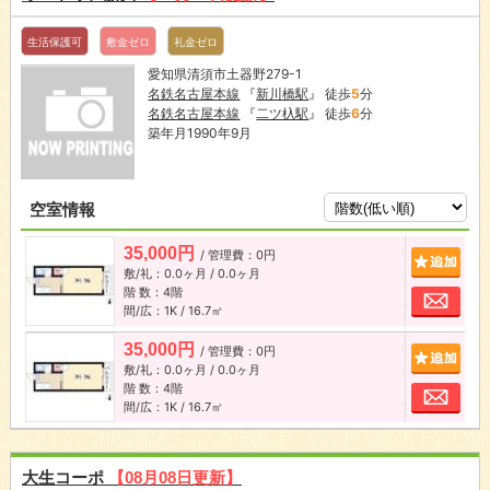
生活保護可
敷金ゼロ
礼金ゼロ
愛知県清須市土器野279-1
名鉄名古屋本線
『
新川橋駅
』 徒歩
5
分
名鉄名古屋本線
『
二ツ杁駅
』 徒歩
6
分
築年月1990年9月
空室情報
35,000円
/ 管理費：0円
追加
敷/礼：0.0ヶ月 / 0.0ヶ月
階 数：4階
お問
間/広：1K / 16.7㎡
35,000円
/ 管理費：0円
追加
敷/礼：0.0ヶ月 / 0.0ヶ月
階 数：4階
お問
間/広：1K / 16.7㎡
大生コーポ
【08月08日更新】