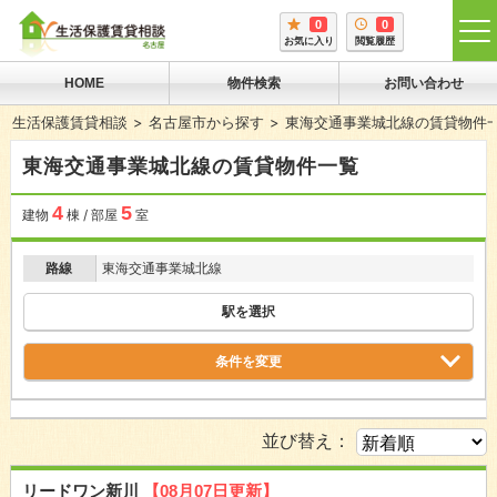
0
0
tog
お気に入り
閲覧履歴
me
HOME
物件検索
お問い合わせ
生活保護賃貸相談
名古屋市から探す
東海交通事業城北線の賃貸物件
東海交通事業城北線の賃貸物件一覧
4
5
建物
棟 / 部屋
室
路線
東海交通事業城北線
駅を選択
条件を変更
並び替え：
リードワン新川
【08月07日更新】