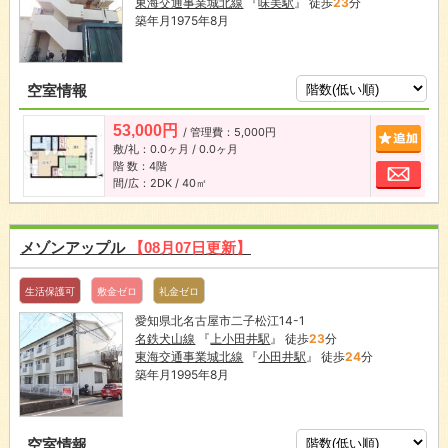
東海交通事業城北線
『
味美駅
』 徒歩
23
分
築年月1975年8月
空室情報
53,000円
/ 管理費：5,000円
追加
敷/礼：0.0ヶ月 / 0.0ヶ月
階 数：4階
お問
間/広：2DK / 40㎡
メゾンアップル
【08月07日更新】
生活保護可
敷金ゼロ
礼金ゼロ
愛知県北名古屋市二子松江14-1
名鉄犬山線
『
上小田井駅
』 徒歩
23
分
東海交通事業城北線
『
小田井駅
』 徒歩
24
分
築年月1995年8月
空室情報