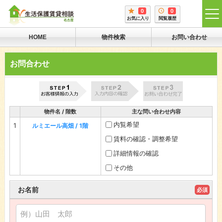
0
0
tog
お気に入り
閲覧履歴
me
HOME
物件検索
お問い合わせ
お問合わせ
物件名 / 階数
主な問い合わせ内容
内覧希望
1
ルミエール高畑 / 1階
賃料の確認・調整希望
詳細情報の確認
その他
お名前
必須