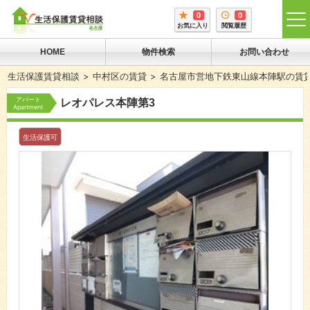
0
0
tog
お気に入り
閲覧履歴
me
HOME
物件検索
お問い合わせ
生活保護賃貸相談
中村区の賃貸
名古屋市営地下鉄東山線本陣駅の賃
アパート
レオパレス本陣第3
Apartment
生活保護可