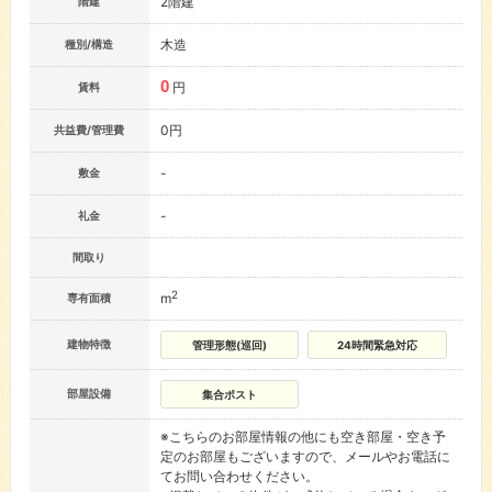
2階建
階建
木造
種別/構造
0
円
賃料
0円
共益費/管理費
-
敷金
-
礼金
間取り
2
m
専有面積
建物特徴
管理形態(巡回)
24時間緊急対応
部屋設備
集合ポスト
※こちらのお部屋情報の他にも空き部屋・空き予
定のお部屋もございますので、メールやお電話に
てお問い合わせください。