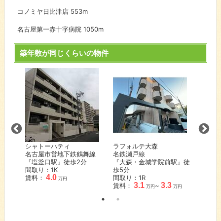
コノミヤ日比津店
553m
名古屋第一赤十字病院
1050m
築年数が同じくらいの物件
旧レオ
シャトーハティ
ラフォルテ大森
NK喜
名古屋市営地下鉄鶴舞線
名鉄瀬戸線
名鉄瀬
『塩釜口駅』徒歩
2
分
『大森・金城学院前駅』徒
『喜多
間取り：1K
歩
5
分
間取り
4.0
賃料：
間取り：1R
賃料：
万円
3.1
3.3
賃料：
~
万円
万円
万円