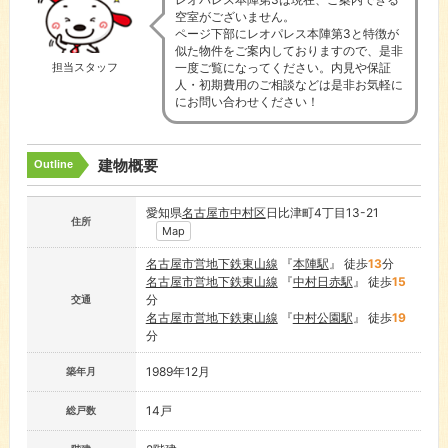
空室がございません。
ページ下部にレオパレス本陣第3と特徴が
似た物件をご案内しておりますので、是非
一度ご覧になってください。内見や保証
担当スタッフ
人・初期費用のご相談などは是非お気軽に
にお問い合わせください！
建物概要
Outline
愛知県
名古屋市
中村区
日比津町4丁目13-21
住所
Map
名古屋市営地下鉄東山線
『
本陣駅
』 徒歩
13
分
名古屋市営地下鉄東山線
『
中村日赤駅
』 徒歩
15
分
交通
名古屋市営地下鉄東山線
『
中村公園駅
』 徒歩
19
分
1989年12月
築年月
14戸
総戸数