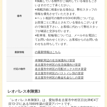
※掲載している物件がご成約している場合もござ
いますのでご了承ください。
※掲載詳細に相違がある場合は、弊社スタッフの
情報を優先させていただきます。
備考
※ペット相談可の物件やSOHO利用については、
お部屋ごとに禁止とされている場合もございます
ので御注意下さい。お客様に代わって弊社スタッ
フが確認と交渉を行います。
※駐車場、駐輪場については、メールやお電話に
てお問い合わせください。お客様からのお問い合
わせをお待ちしています。
の最新情報はこちら
最新情報
本陣駅周辺の生活保護向け賃貸
名古屋市中村区の生活保護向け賃貸
名古屋市中村区の宅配ボックス付き賃貸
付近の物件
名古屋市中村区のバストイレ別の賃貸
名古屋市中村区の敷金礼金なしの賃貸
レオパレス本陣第3
「レオパレス本陣第3」は、愛知県名古屋市中村区日比津町4丁
目13-21にある1989年築の賃貸アパートです。