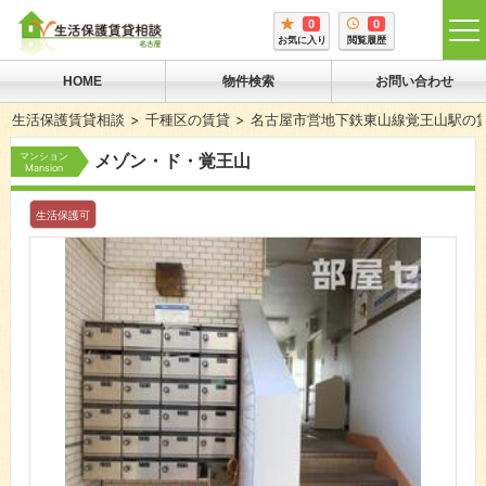
0
0
tog
お気に入り
閲覧履歴
me
HOME
物件検索
お問い合わせ
生活保護賃貸相談
千種区の賃貸
名古屋市営地下鉄東山線覚王山駅の
マンション
メゾン・ド・覚王山
Mansion
生活保護可