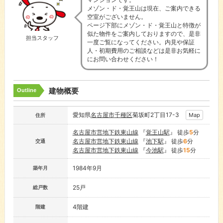
メゾン・ド・覚王山は現在、ご案内できる
空室がございません。
ページ下部にメゾン・ド・覚王山と特徴が
似た物件をご案内しておりますので、是非
担当スタッフ
一度ご覧になってください。内見や保証
人・初期費用のご相談などは是非お気軽に
にお問い合わせください！
建物概要
Outline
愛知県
名古屋市
千種区
菊坂町2丁目17-3
Map
住所
名古屋市営地下鉄東山線
『
覚王山駅
』 徒歩
5
分
名古屋市営地下鉄東山線
『
池下駅
』 徒歩
6
分
交通
名古屋市営地下鉄東山線
『
今池駅
』 徒歩
15
分
1984年9月
築年月
25戸
総戸数
4階建
階建