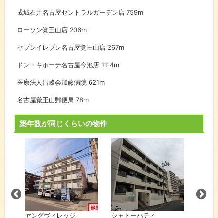
成城石井名古屋セントラルガーデン店
759m
ローソン覚王山店
206m
セブンイレブン名古屋覚王山店
267m
ドン・キホーテ名古屋今池店
1114m
医療法人昌峰会加藤病院
621m
名古屋覚王山郵便局
78m
築年数が同じくらいの物件
ヤングヴィレッジ
シャトーハティ
NK千