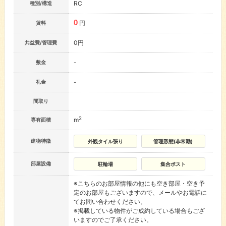
RC
種別/構造
0
円
賃料
0円
共益費/管理費
-
敷金
-
礼金
間取り
2
m
専有面積
建物特徴
外観タイル張り
管理形態(非常勤)
部屋設備
駐輪場
集合ポスト
※こちらのお部屋情報の他にも空き部屋・空き予
定のお部屋もございますので、メールやお電話に
てお問い合わせください。
※掲載している物件がご成約している場合もござ
いますのでご了承ください。