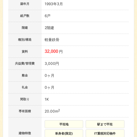
1993年3月
築年月
6戸
総戸数
2階建
階建
軽量鉄骨
種別/構造
32,000
円
賃料
3,000円
共益費/管理費
0ヶ月
敷金
0ヶ月
礼金
1K
間取り
2
20.00m
専有面積
平坦地
駅まで平坦
建物特徴
単身者(限定)
IT重税対応物件