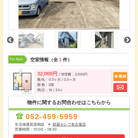
For Rent
空室情報（全
1
件）
32,000円
/ 管理費：3,000円
追加
敷/礼：0.0ヶ月 / 0.0ヶ月
階 数：2階
お問
間/広：1K / 20㎡
物件に関するお問合わせはこちらから
052-459-5959
生活保護賃貸相談
部屋セレブ名古屋店
営業時間：10:00～18:30