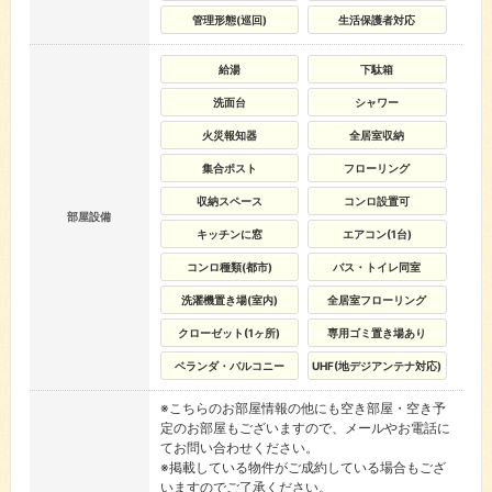
管理形態(巡回)
生活保護者対応
給湯
下駄箱
洗面台
シャワー
火災報知器
全居室収納
集合ポスト
フローリング
収納スペース
コンロ設置可
部屋設備
キッチンに窓
エアコン(1台)
コンロ種類(都市)
バス・トイレ同室
洗濯機置き場(室内)
全居室フローリング
クローゼット(1ヶ所)
専用ゴミ置き場あり
ベランダ・バルコニー
UHF(地デジアンテナ対応)
※こちらのお部屋情報の他にも空き部屋・空き予
定のお部屋もございますので、メールやお電話に
てお問い合わせください。
※掲載している物件がご成約している場合もござ
いますのでご了承ください。