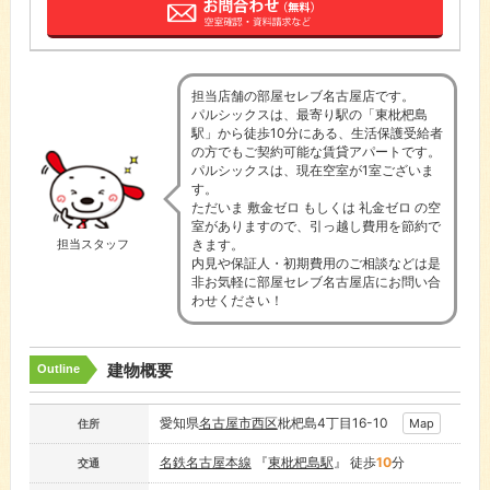
担当店舗の部屋セレブ名古屋店です。
パルシックスは、最寄り駅の「東枇杷島
駅」から徒歩10分にある、生活保護受給者
の方でもご契約可能な賃貸アパートです。
パルシックスは、現在空室が1室ございま
す。
ただいま 敷金ゼロ もしくは 礼金ゼロ の空
室がありますので、引っ越し費用を節約で
きます。
担当スタッフ
内見や保証人・初期費用のご相談などは是
非お気軽に部屋セレブ名古屋店にお問い合
わせください！
建物概要
Outline
愛知県
名古屋市
西区
枇杷島4丁目16-10
Map
住所
名鉄名古屋本線
『
東枇杷島駅
』 徒歩
10
分
交通