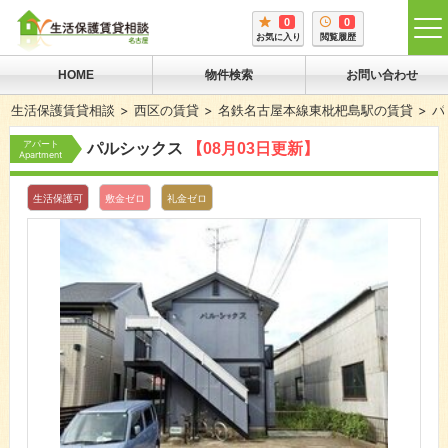
0
0
tog
お気に入り
閲覧履歴
me
HOME
物件検索
お問い合わせ
生活保護賃貸相談
西区の賃貸
名鉄名古屋本線東枇杷島駅の賃貸
パ
アパート
パルシックス
【08月03日更新】
Apartment
生活保護可
敷金ゼロ
礼金ゼロ