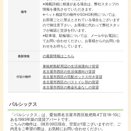
※掲載詳細に相違がある場合は、弊社スタッフの
情報を優先させていただきます。
備考
※ペット相談可の物件やSOHO利用については、
お部屋ごとに禁止とされている場合もございます
ので御注意下さい。お客様に代わって弊社スタッ
フが確認と交渉を行います。
※駐車場、駐輪場については、メールやお電話に
てお問い合わせください。お客様からのお問い合
わせをお待ちしています。
の最新情報はこちら
最新情報
東枇杷島駅周辺の生活保護向け賃貸
名古屋市西区の生活保護向け賃貸
名古屋市西区の宅配ボックス付き賃貸
付近の物件
名古屋市西区のバストイレ別の賃貸
名古屋市西区の敷金礼金なしの賃貸
パルシックス
「パルシックス」は、愛知県名古屋市西区枇杷島4丁目16-10に
ある1993年築の賃貸アパートです。
こちらの物件は、08月09日現在、空室が1室ございますので、ご
内見をご希望の際は、お気軽にお問い合わせください。