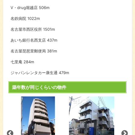
V・drug堀越店
506m
名鉄病院
1022m
名古屋市西区役所
1501m
あいち銀行名西支店
437m
名古屋琵琶里郵便局
381m
七里庵
284m
ジャパンレンタカー康生通
479m
築年数が同じくらいの物件
シーズ
舞線
ハイツ
あおな
『荒子
間取り
賃料：