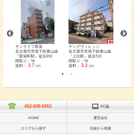
シャト
山線
名古屋
『塩釜
間取り
賃料：
サンライフ新栄
ヤングヴィレッジ
名古屋市営地下鉄東山線
名古屋市営地下鉄東山線
『新栄町駅』徒歩
9
分
『上社駅』徒歩
5
分
間取り：1K
間取り：1K
3.7
3.2
賃料：
賃料：
万円
万円
052-838-5553
PC版
HOME
運営会社
エリアから探す
沿線から検索