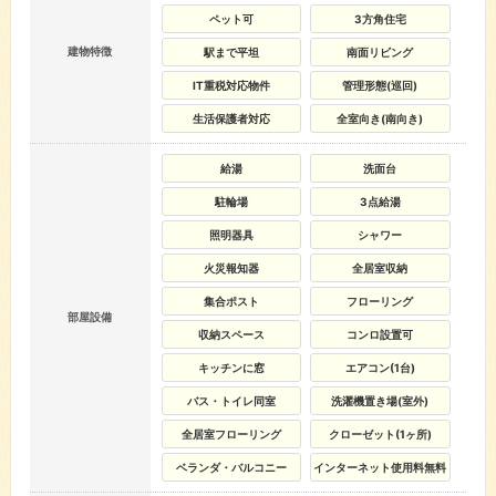
ペット可
3方角住宅
建物特徴
駅まで平坦
南面リビング
IT重税対応物件
管理形態(巡回)
生活保護者対応
全室向き(南向き)
給湯
洗面台
駐輪場
3点給湯
照明器具
シャワー
火災報知器
全居室収納
集合ポスト
フローリング
部屋設備
収納スペース
コンロ設置可
キッチンに窓
エアコン(1台)
バス・トイレ同室
洗濯機置き場(室外)
全居室フローリング
クローゼット(1ヶ所)
ベランダ・バルコニー
インターネット使用料無料