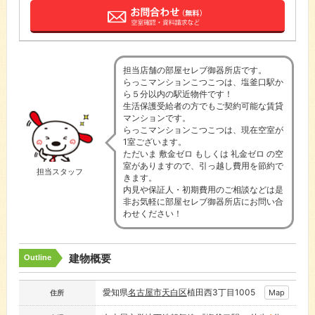
担当店舗の部屋セレブ御器所店です。
らっこマンションこつこつは、塩釜口駅か
ら５分以内の駅近物件です！
生活保護受給者の方でもご契約可能な賃貸
マンションです。
らっこマンションこつこつは、現在空室が
1室ございます。
ただいま 敷金ゼロ もしくは 礼金ゼロ の空
室がありますので、引っ越し費用を節約で
担当スタッフ
きます。
内見や保証人・初期費用のご相談などは是
非お気軽に部屋セレブ御器所店にお問い合
わせください！
建物概要
Outline
愛知県
名古屋市
天白区
植田西3丁目1005
Map
住所