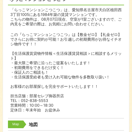
「らっこマンションこつこつ」は、愛知県名古屋市天白区植田西
3丁目1005にある1984年築の賃貸マンションです。
こちらの物件は、08月07日現在、空室が1室ございますので、ご
内見をご希望の際は、お気軽にお問い合わせください。
この『らっこマンションこつこつ』は【敷金ゼロ】【礼金ゼロ】
でさらにお得に契約が可能！お引越しの初期費用がお得なイチオ
シ物件です！！
【生活保護賃貸物件情報＜生活保護賃貸相談＞に相談するメリッ
ト】
・最大限ご希望に沿ったご提案をいたします！
・初期費用をできるだけ安く！
・保証人のご相談も！
・生活保護受給者も受け入れ可能な物件を多数取り扱い！
お客様のお部屋探しを完全サポートいたします！！
担当店舗：部屋セレブ御器所店
TEL：052-838-5553
営業時間：10:00～18:30
定休日：年末年始 お盆休み
Map
地図