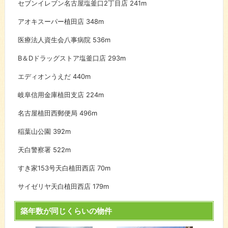
セブンイレブン名古屋塩釜口2丁目店
241m
アオキスーパー植田店
348m
医療法人資生会八事病院
536m
B＆Dドラッグストア塩釜口店
293m
エディオンうえだ
440m
岐阜信用金庫植田支店
224m
名古屋植田西郵便局
496m
稲葉山公園
392m
天白警察署
522m
すき家153号天白植田西店
70m
サイゼリヤ天白植田西店
179m
築年数が同じくらいの物件