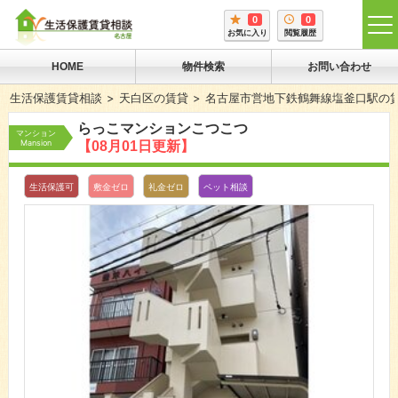
0
0
tog
お気に入り
閲覧履歴
me
HOME
物件検索
お問い合わせ
生活保護賃貸相談
天白区の賃貸
名古屋市営地下鉄鶴舞線塩釜口駅の
らっこマンションこつこつ
マンション
Mansion
【08月01日更新】
生活保護可
敷金ゼロ
礼金ゼロ
ペット相談