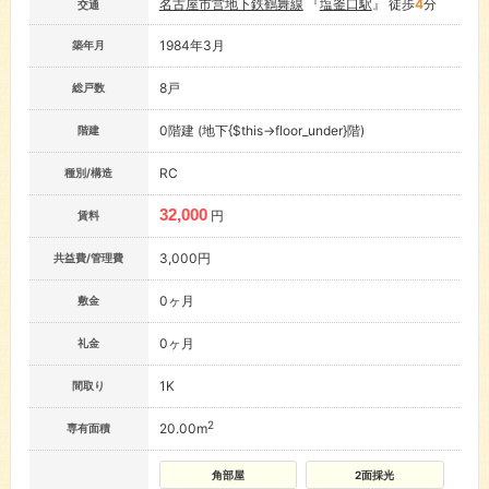
名古屋市営地下鉄鶴舞線
『
塩釜口駅
』 徒歩
4
分
交通
1984年3月
築年月
8戸
総戸数
0階建 (地下{$this->floor_under}階)
階建
RC
種別/構造
32,000
円
賃料
3,000円
共益費/管理費
0ヶ月
敷金
0ヶ月
礼金
1K
間取り
2
20.00m
専有面積
角部屋
2面採光