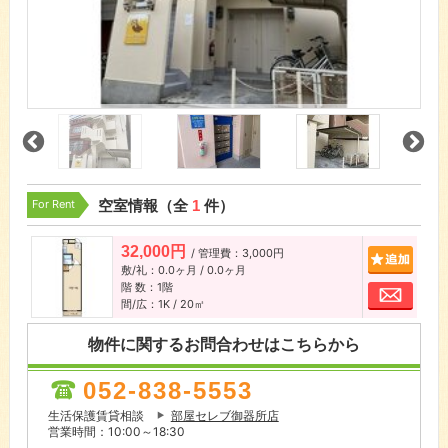
For Rent
空室情報（全
1
件）
32,000円
/ 管理費：3,000円
追加
敷/礼：0.0ヶ月 / 0.0ヶ月
階 数：1階
お問
間/広：1K / 20㎡
物件に関するお問合わせはこちらから
052-838-5553
生活保護賃貸相談
部屋セレブ御器所店
営業時間：10:00～18:30