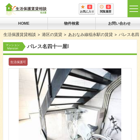
0
0
tog
お気に入り
閲覧履歴
me
HOME
物件検索
お問い合わせ
生活保護賃貸相談
港区の賃貸
あおなみ線稲永駅の賃貸
パレス名四
マンション
パレス名四十一屋Ⅰ
Mansion
生活保護可