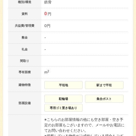
鉄骨
種別/構造
0
円
賃料
0円
共益費/管理費
-
敷金
-
礼金
間取り
2
m
専有面積
建物特徴
平坦地
駅まで平坦
駐輪場
集合ポスト
部屋設備
専用ゴミ置き場あり
※こちらのお部屋情報の他にも空き部屋・空き予
定のお部屋もございますので、メールやお電話に
てお問い合わせください。
※掲載している物件がご成約している場合もござ