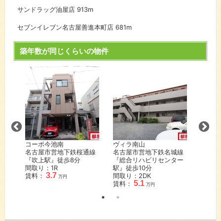
サンドラッグ油屋店
913m
セブンイレブン名古屋善進本町店
681m
築年数が同じくらいの物件
コーポ今池南
ヴィラ南山
ドール
港線
名古屋市営地下鉄桜通線
名古屋市営地下鉄名城線
名古屋
『吹上駅』徒歩
8
分
『総合リハビリセンター
『八事
間取り：1R
駅』徒歩
10
分
間取り
3.7
賃料：
間取り：2DK
賃料：
万円
5.1
賃料：
万円