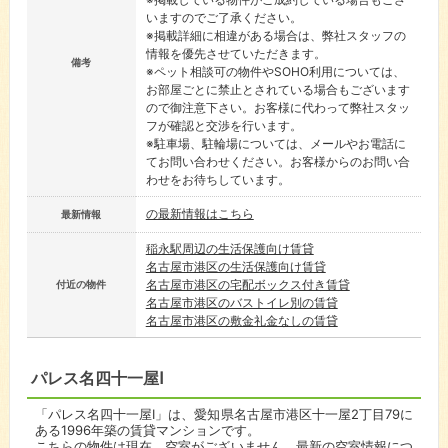
いますのでご了承ください。
※掲載詳細に相違がある場合は、弊社スタッフの
情報を優先させていただきます。
備考
※ペット相談可の物件やSOHO利用については、
お部屋ごとに禁止とされている場合もございます
ので御注意下さい。お客様に代わって弊社スタッ
フが確認と交渉を行います。
※駐車場、駐輪場については、メールやお電話に
てお問い合わせください。お客様からのお問い合
わせをお待ちしています。
の最新情報はこちら
最新情報
稲永駅周辺の生活保護向け賃貸
名古屋市港区の生活保護向け賃貸
名古屋市港区の宅配ボックス付き賃貸
付近の物件
名古屋市港区のバストイレ別の賃貸
名古屋市港区の敷金礼金なしの賃貸
パレス名四十一屋Ⅰ
「パレス名四十一屋Ⅰ」は、愛知県名古屋市港区十一屋2丁目79に
ある1996年築の賃貸マンションです。
こちらの物件は現在、空室がございません。最新の空室情報につ