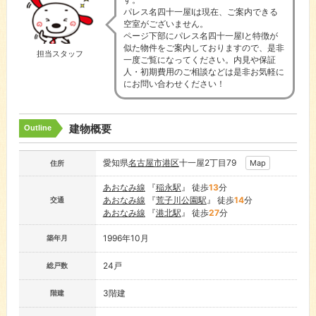
パレス名四十一屋Ⅰは現在、ご案内できる
空室がございません。
ページ下部にパレス名四十一屋Ⅰと特徴が
似た物件をご案内しておりますので、是非
担当スタッフ
一度ご覧になってください。内見や保証
人・初期費用のご相談などは是非お気軽に
にお問い合わせください！
建物概要
Outline
愛知県
名古屋市
港区
十一屋2丁目79
Map
住所
あおなみ線
『
稲永駅
』 徒歩
13
分
あおなみ線
『
荒子川公園駅
』 徒歩
14
分
交通
あおなみ線
『
港北駅
』 徒歩
27
分
1996年10月
築年月
24戸
総戸数
3階建
階建