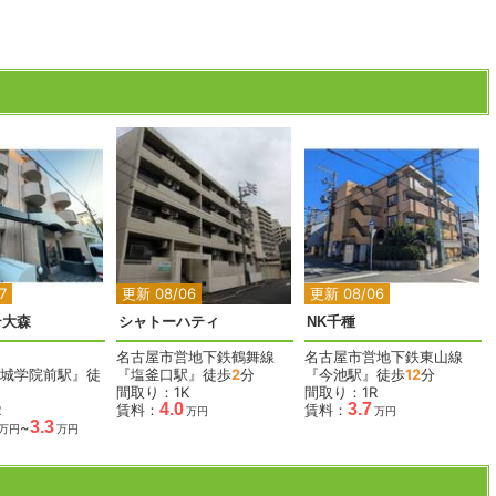
7
更新 08/06
更新 08/06
テ大森
シャトーハティ
NK千種
名古屋市営地下鉄鶴舞線
名古屋市営地下鉄東山線
城学院前駅』徒
『塩釜口駅』徒歩
2
分
『今池駅』徒歩
12
分
間取り：1K
間取り：1R
4.0
3.7
R
賃料：
賃料：
万円
万円
3.3
~
万円
万円