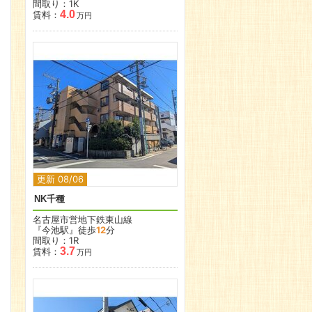
間取り：1K
4.0
賃料：
万円
更新 08/06
NK千種
名古屋市営地下鉄東山線
『今池駅』徒歩
12
分
間取り：1R
3.7
賃料：
万円