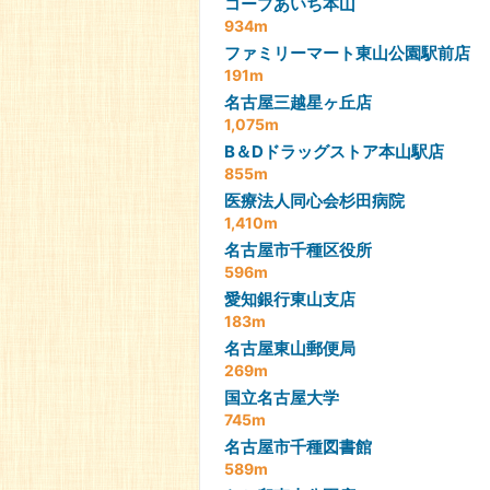
コープあいち本山
934m
ファミリーマート東山公園駅前店
191m
名古屋三越星ヶ丘店
1,075m
B＆Dドラッグストア本山駅店
855m
医療法人同心会杉田病院
1,410m
名古屋市千種区役所
596m
愛知銀行東山支店
183m
名古屋東山郵便局
269m
国立名古屋大学
745m
名古屋市千種図書館
589m