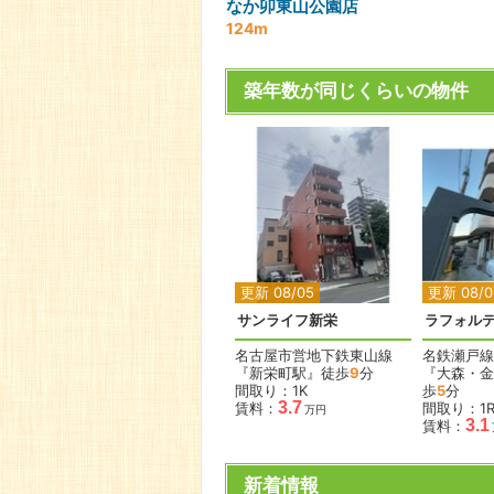
なか卯東山公園店
124m
築年数が同じくらいの物件
更新 08/05
更新 08/0
サンライフ新栄
ラフォル
名古屋市営地下鉄東山線
名鉄瀬戸線
『新栄町駅』徒歩
9
分
『大森・金
間取り：1K
歩
5
分
3.7
賃料：
間取り：1
万円
3.1
賃料：
新着情報