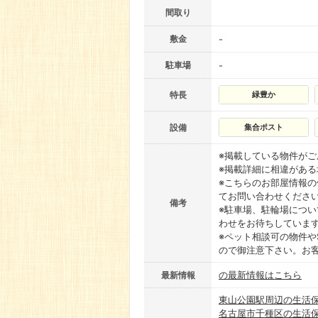
間取り
敷金
-
駐車場
-
特長
緑豊か
設備
集合ポスト
※掲載している物件が
※掲載詳細に相違があ
※こちらのお部屋情報
てお問い合わせくださ
備考
※駐車場、駐輪場につ
わせをお待ちしていま
※ペット相談可の物件や
ので御注意下さい。お
の最新情報はこちら
最新情報
東山公園駅周辺の生活
名古屋市千種区の生活