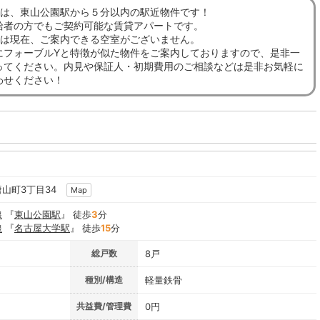
Yは、東山公園駅から５分以内の駅近物件です！
給者の方でもご契約可能な賃貸アパートです。
Yは現在、ご案内できる空室がございません。
にフォーブルYと特徴が似た物件をご案内しておりますので、是非一
ってください。内見や保証人・初期費用のご相談などは是非お気軽に
わせください！
唐山町3丁目34
Map
線
『
東山公園駅
』 徒歩
3
分
線
『
名古屋大学駅
』 徒歩
15
分
総戸数
8戸
種別/構造
軽量鉄骨
共益費/管理費
0円