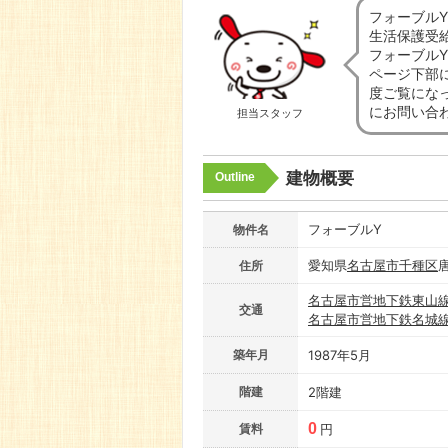
フォーブル
生活保護受
フォーブル
ページ下部
度ご覧にな
にお問い合
担当スタッフ
建物概要
Outline
フォーブルY
物件名
愛知県
名古屋市
千種区
住所
名古屋市営地下鉄東山
交通
名古屋市営地下鉄名城
築年月
1987年5月
階建
2階建
0
賃料
円