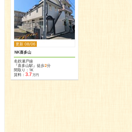
更新 08/06
NK喜多山
名鉄瀬戸線
『喜多山駅』徒歩
2
分
間取り：1K
3.7
賃料：
万円