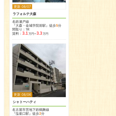
更新 08/07
ラフォルテ大森
名鉄瀬戸線
『大森・金城学院前駅』徒歩
5
分
間取り：1R
3.1
3.3
賃料：
~
万円
万円
更新 08/06
シャトーハティ
名古屋市営地下鉄鶴舞線
『塩釜口駅』徒歩
2
分