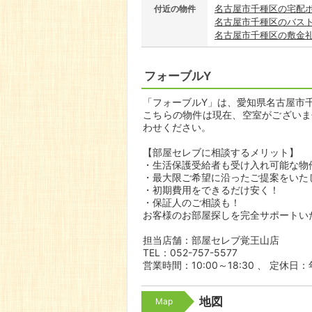
名古屋市千種区の宅配
付近の物件
名古屋市千種区のバス
名古屋市千種区の敷金
フォーブルY
「フォーブルY」は、愛知県名古屋市千
こちらの物件は現在、空室がございま
わせください。
【部屋セレブに相談するメリット】
・生活保護受給者も受け入れ可能な物
・最大限ご希望に沿ったご提案をいた
・初期費用をできるだけ安く！
・保証人のご相談も！
お客様のお部屋探しを完全サポートい
担当店舗：部屋セレブ覚王山店
TEL：052-757-5577
営業時間：10:00～18:30 、 定休
地図
Map