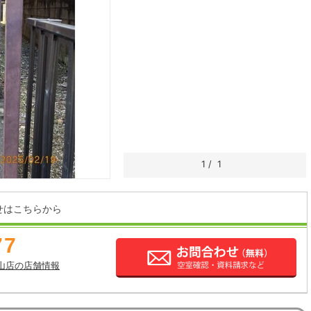
1
/
1
せはこちらから
77
山店の店舗情報