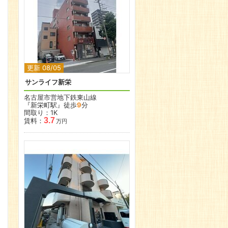
更新 08/05
サンライフ新栄
名古屋市営地下鉄東山線
『新栄町駅』徒歩
9
分
間取り：1K
3.7
賃料：
万円