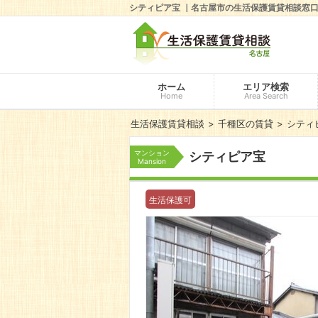
シティピア宝 ｜名古屋市の生活保護賃貸相談窓
ホーム
エリア検索
Home
Area Search
生活保護賃貸相談
千種区の賃貸
シティ
マンション
シティピア宝
Mansion
生活保護可