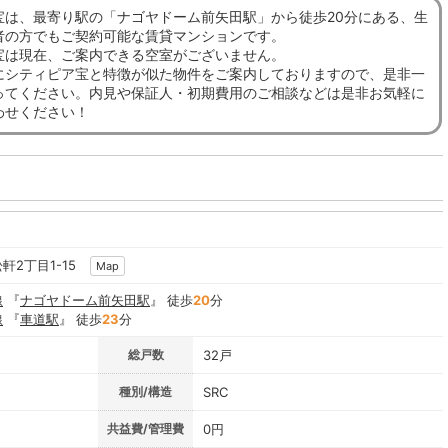
宝は、最寄り駅の「ナゴヤドーム前矢田駅」から徒歩20分にある、生
者の方でもご契約可能な賃貸マンションです。
宝は現在、ご案内できる空室がございません。
にシティピア宝と特徴が似た物件をご案内しておりますので、是非一
ってください。内見や保証人・初期費用のご相談などは是非お気軽に
わせください！
軒2丁目1-15
Map
線
『
ナゴヤドーム前矢田駅
』 徒歩
20
分
線
『
車道駅
』 徒歩
23
分
総戸数
32戸
種別/構造
SRC
共益費/管理費
0円