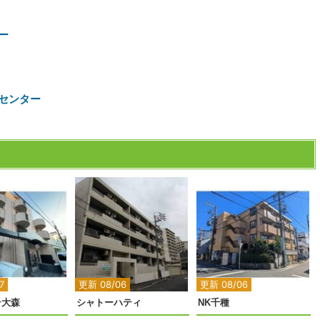
ー
センター
7
更新 08/06
更新 08/06
テ大森
シャトーハティ
NK千種