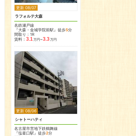
更新 08/07
ラフォルテ大森
名鉄瀬戸線
『大森・金城学院前駅』徒歩
5
分
間取り：1R
3.1
3.3
賃料：
~
万円
万円
更新 08/06
シャトーハティ
名古屋市営地下鉄鶴舞線
『塩釜口駅』徒歩
2
分