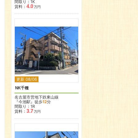
間取り：1K
4.0
賃料：
万円
更新 08/06
NK千種
名古屋市営地下鉄東山線
『今池駅』徒歩
12
分
間取り：1R
3.7
賃料：
万円