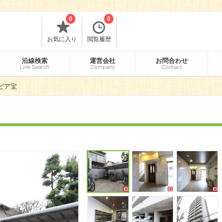
口
0
0
お気に入り
閲覧履歴
沿線検索
運営会社
お問合わせ
Line Search
Company
Contact
ピア宝