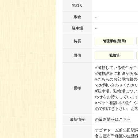
間取り
敷金
-
駐車場
-
特長
管理形態(巡回)
設備
駐輪場
※掲載している物件が
※掲載詳細に相違があ
※こちらのお部屋情報
てお問い合わせくださ
備考
※駐車場、駐輪場につ
わせをお待ちしていま
※ペット相談可の物件や
ので御注意下さい。お
の最新情報はこちら
最新情報
ナゴヤドーム前矢田駅
名古屋市千種区の生活