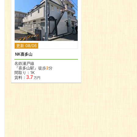
更新 08/06
NK喜多山
名鉄瀬戸線
『喜多山駅』徒歩
2
分
間取り：1K
3.7
賃料：
万円