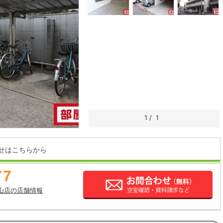
1
/
1
せはこちらから
77
山店の店舗情報