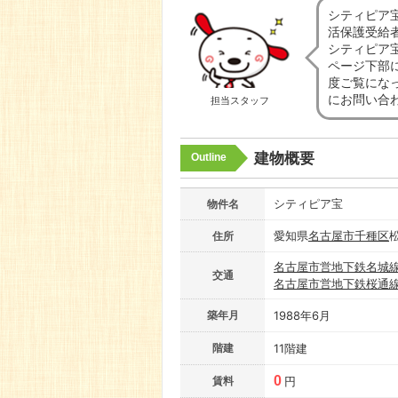
シティピア
活保護受給
シティピア
ページ下部
度ご覧にな
にお問い合
担当スタッフ
建物概要
Outline
シティピア宝
物件名
愛知県
名古屋市
千種区
松
住所
名古屋市営地下鉄名城
交通
名古屋市営地下鉄桜通
築年月
1988年6月
階建
11階建
0
賃料
円