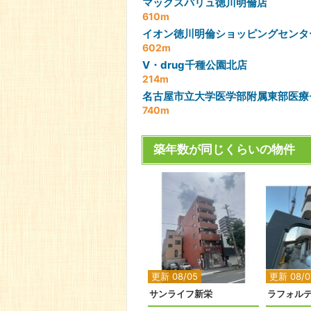
マックスバリュ徳川明倫店
610m
イオン徳川明倫ショッピングセンタ
602m
V・drug千種公園北店
214m
名古屋市立大学医学部附属東部医療
740m
築年数が同じくらいの物件
更新 08/05
更新 08/0
サンライフ新栄
ラフォル