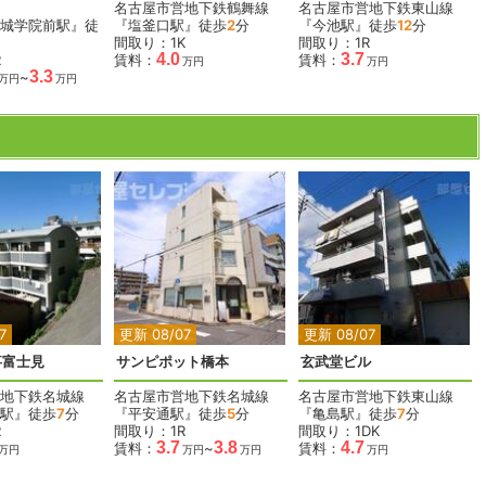
名古屋市営地下鉄鶴舞線
名古屋市営地下鉄東山線
城学院前駅』徒
『塩釜口駅』徒歩
2
分
『今池駅』徒歩
12
分
間取り：1K
間取り：1R
4.0
3.7
R
賃料：
賃料：
万円
万円
3.3
~
万円
万円
7
更新 08/07
更新 08/07
事富士見
サンピポット橋本
玄武堂ビル
地下鉄名城線
名古屋市営地下鉄名城線
名古屋市営地下鉄東山線
駅』徒歩
7
分
『平安通駅』徒歩
5
分
『亀島駅』徒歩
7
分
R
間取り：1R
間取り：1DK
3.7
3.8
4.7
賃料：
~
賃料：
万円
万円
万円
万円