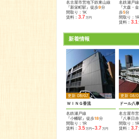
名古屋市営地下鉄東山線
名鉄瀬戸線
『新栄町駅』徒歩
9
分
『大森・金
間取り：1K
歩
5
分
3.7
賃料：
間取り：1
万円
3.1
賃料：
新着情報
更新 08/07
更新 08/0
ＷＩＮＧ香流
ドール八
名鉄瀬戸線
名古屋市営
『小幡駅』徒歩
18
分
『八事日赤
間取り：1R
間取り：1
3.5
3.7
3.7
賃料：
~
賃料：
万円
万円