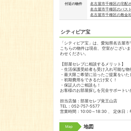
名古屋市千種区の宅配
付近の物件
名古屋市千種区のバス
名古屋市千種区の敷金
シティピア宝
「シティピア宝」は、愛知県名古屋市千
こちらの物件は現在、空室がございま
わせください。
【部屋セレブに相談するメリット】
・生活保護受給者も受け入れ可能な物
・最大限ご希望に沿ったご提案をいた
・初期費用をできるだけ安く！
・保証人のご相談も！
お客様のお部屋探しを完全サポートい
担当店舗：部屋セレブ覚王山店
TEL：052-757-5577
営業時間：10:00～18:30 、 定休
地図
Map