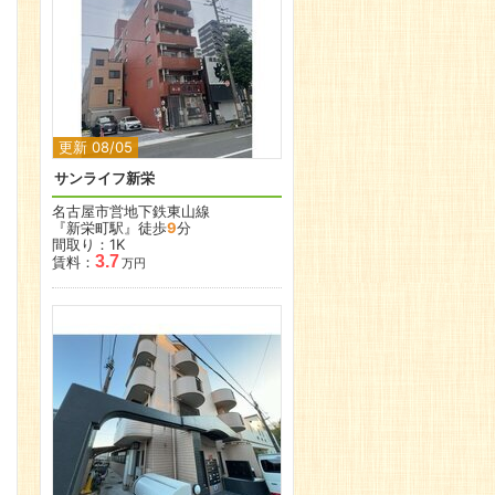
更新 08/05
サンライフ新栄
名古屋市営地下鉄東山線
『新栄町駅』徒歩
9
分
間取り：1K
3.7
賃料：
万円