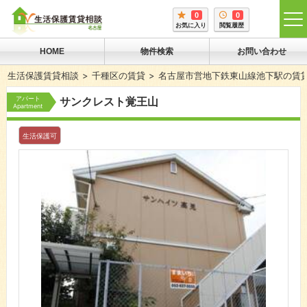
0
0
tog
お気に入り
閲覧履歴
me
HOME
物件検索
お問い合わせ
生活保護賃貸相談
千種区の賃貸
名古屋市営地下鉄東山線池下駅の賃
アパート
サンクレスト覚王山
Apartment
生活保護可