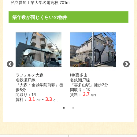
私立愛知工業大学名電高校
701m
築年数が同じくらいの物件
ラフォルテ大森
NK喜多山
シーズ
城線
名鉄瀬戸線
名鉄瀬戸線
パレス
分
『大森・金城学院前駅』徒
『喜多山駅』徒歩
2
分
名鉄名
歩
5
分
間取り：1K
『山王
3.7
間取り：1R
賃料：
間取り：
万円
3.1
3.3
賃料：
~
賃料：
万円
万円