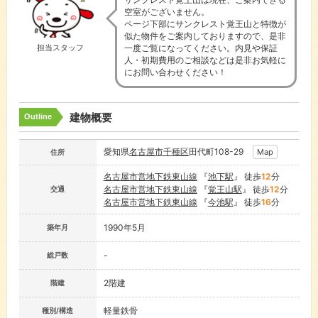
空室がございません。
ページ下部にサンクレスト覚王山と特徴が
似た物件をご案内しておりますので、是非
一度ご覧になってください。内見や保証
担当スタッフ
人・初期費用のご相談などは是非お気軽に
にお問い合わせください！
建物概要
Outline
愛知県
名古屋市
千種区
田代町108-29
Map
住所
名古屋市営地下鉄東山線
『
池下駅
』 徒歩
12
分
名古屋市営地下鉄東山線
『
覚王山駅
』 徒歩
12
分
交通
名古屋市営地下鉄東山線
『
今池駅
』 徒歩
16
分
1990年5月
築年月
-
総戸数
2階建
階建
軽量鉄骨
種別/構造