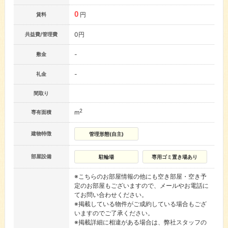
0
円
賃料
0円
共益費/管理費
-
敷金
-
礼金
間取り
2
m
専有面積
建物特徴
管理形態(自主)
部屋設備
駐輪場
専用ゴミ置き場あり
※こちらのお部屋情報の他にも空き部屋・空き予
定のお部屋もございますので、メールやお電話に
てお問い合わせください。
※掲載している物件がご成約している場合もござ
いますのでご了承ください。
※掲載詳細に相違がある場合は、弊社スタッフの