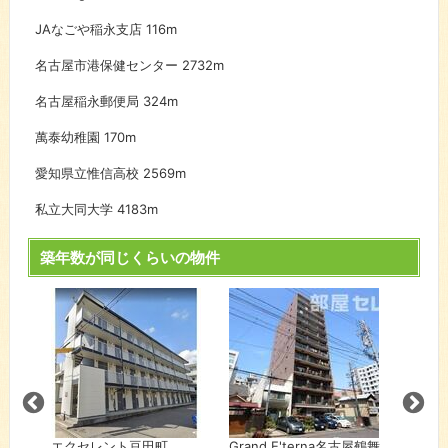
JAなごや稲永支店
116m
名古屋市港保健センター
2732m
名古屋稲永郵便局
324m
萬泰幼稚園
170m
愛知県立惟信高校
2569m
私立大同大学
4183m
築年数が同じくらいの物件
エクセレント豆田町
Grand E'terna名古屋鶴舞
キャッ