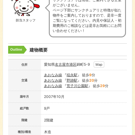
がございません。
ページ下部にサンクチュアリと特徴が似た
物件をご案内しておりますので、是非一度
ご覧になってください。内見や保証人・初
担当スタッフ
期費用のご相談などは是非お気軽ににお問
い合わせください！
建物概要
Outline
愛知県
名古屋市
港区
錦町5-9
Map
住所
あおなみ線
『
稲永駅
』 徒歩
9
分
あおなみ線
『
野跡駅
』 徒歩
20
分
交通
あおなみ線
『
荒子川公園駅
』 徒歩
29
分
2007年10月
築年月
9戸
総戸数
2階建
階建
木造
種別/構造